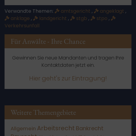
Verwandte Themen:
amtsgericht
,
angeklagt
,
anklage
,
landgericht
,
stgb
,
stpo
,
Verkehrsunfall
Für Anwälte - Ihre Chance
Gewinnen Sie neue Mandanten und tragen Ihre
Kontaktdaten jetzt ein.
Hier geht's zur Eintragung!
Weitere Themengebiete
Arbeitsrecht
Bankrecht
Allgemein