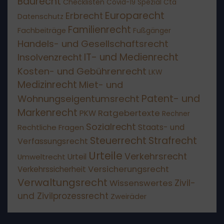
Baurecht
Checklisten
Covid-19 Spezial
Cta
Europarecht
Erbrecht
Datenschutz
Familienrecht
Fachbeiträge
Fußgänger
Handels- und Gesellschaftsrecht
IT- und Medienrecht
Insolvenzrecht
Kosten- und Gebührenrecht
LKW
Medizinrecht
Miet- und
Patent- und
Wohnungseigentumsrecht
Markenrecht
Ratgebertexte
PKW
Rechner
Sozialrecht
Staats- und
Rechtliche Fragen
Steuerrecht
Strafrecht
Verfassungsrecht
Urteile
Verkehrsrecht
Umweltrecht
Urteil
Versicherungsrecht
Verkehrssicherheit
Verwaltungsrecht
Wissenswertes
Zivil-
und Zivilprozessrecht
Zweiräder