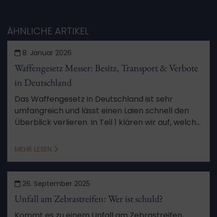
ÄHNLICHE ARTIKEL
8. Januar 2026
Waffengesetz Messer: Besitz, Transport & Verbote
in Deutschland
Das Waffengesetz in Deutschland ist sehr
umfangreich und lässt einen Laien schnell den
Überblick verlieren. In Teil 1 klären wir auf, welche
Messer und Schwerter Sie besitzen und
transportieren dürfen.
MEHR LESEN
26. September 2025
Unfall am Zebrastreifen: Wer ist schuld?
Kommt es zu einem Unfall am Zebrastreifen,