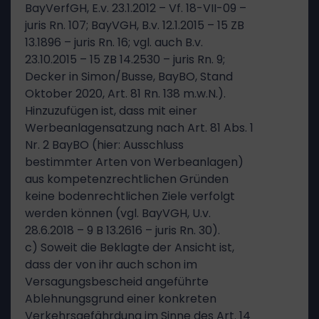
BayVerfGH, E.v. 23.1.2012 – Vf. 18-VII-09 –
juris Rn. 107; BayVGH, B.v. 12.1.2015 – 15 ZB
13.1896 – juris Rn. 16; vgl. auch B.v.
23.10.2015 – 15 ZB 14.2530 – juris Rn. 9;
Decker in Simon/Busse, BayBO, Stand
Oktober 2020, Art. 81 Rn. 138 m.w.N.).
Hinzuzufügen ist, dass mit einer
Werbeanlagensatzung nach Art. 81 Abs. 1
Nr. 2 BayBO (hier: Ausschluss
bestimmter Arten von Werbeanlagen)
aus kompetenzrechtlichen Gründen
keine bodenrechtlichen Ziele verfolgt
werden können (vgl. BayVGH, U.v.
28.6.2018 – 9 B 13.2616 – juris Rn. 30).
c) Soweit die Beklagte der Ansicht ist,
dass der von ihr auch schon im
Versagungsbescheid angeführte
Ablehnungsgrund einer konkreten
Verkehrsgefährdung im Sinne des Art. 14