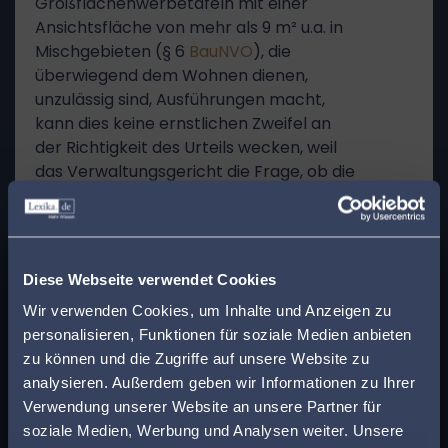
Großflächenwerbetafeln mit einer
Ansichtsfläche von mehr als 9 m² u.a. in
Mischgebieten (§ 6
BauNVO
), die
überwiegend dem Wohnen dienen,
unzulässig sind, Ausführungen macht,
kann dies keine ernstlichen Zweifel an
der Richtigkeit des Urteils wecken, weil
das Verwaltungsgericht die Frage, ob die
betreffende Regelung mit
höherrangigem Recht vereinbar ist,
offengelassen hat. Soweit sie sich
x
dagegen wendet, dass das
Finden Sie den
Diese Webseite verwendet Cookies
Verwaltungsgericht die
passenden Anwalt in
Wir verwenden Cookies, um Inhalte und Anzeigen zu
Tatbestandsvoraussetzung des
personalisieren, Funktionen für soziale Medien anbieten
überwiegend dem Wohnen dienenden
Ihrer Nähe!
zu können und die Zugriffe auf unsere Website zu
Mischgebiets nicht als erfüllt angesehen
analysieren. Außerdem geben wir Informationen zu Ihrer
hat, und kritisiert, zu der Annahme des
Geben Sie Ihre Postleitzahl ein, um beim Lesen
Verwendung unserer Website an unsere Partner für
Verwaltungsgerichts hinsichtlich eines
eines Beitrags sofort einen kompetenten
soziale Medien, Werbung und Analysen weiter. Unsere
gleichgeordneten Nebeneinanders von