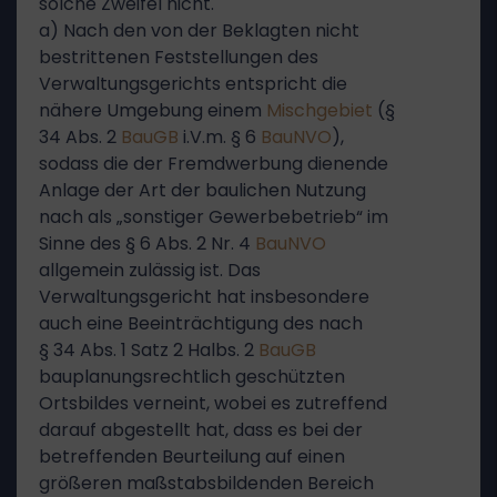
solche Zweifel nicht.
a) Nach den von der Beklagten nicht
bestrittenen Feststellungen des
Verwaltungsgerichts entspricht die
nähere Umgebung einem
Mischgebiet
(§
34 Abs. 2
BauGB
i.V.m. § 6
BauNVO
),
sodass die der Fremdwerbung dienende
Anlage der Art der baulichen Nutzung
nach als „sonstiger Gewerbebetrieb“ im
Sinne des § 6 Abs. 2 Nr. 4
BauNVO
allgemein zulässig ist. Das
Verwaltungsgericht hat insbesondere
auch eine Beeinträchtigung des nach
§ 34 Abs. 1 Satz 2 Halbs. 2
BauGB
bauplanungsrechtlich geschützten
Ortsbildes verneint, wobei es zutreffend
darauf abgestellt hat, dass es bei der
betreffenden Beurteilung auf einen
größeren maßstabsbildenden Bereich