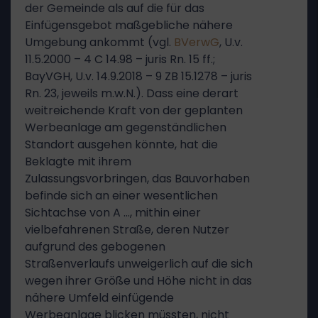
der Gemeinde als auf die für das
Einfügensgebot maßgebliche nähere
Umgebung ankommt (vgl.
BVerwG
, U.v.
11.5.2000 – 4 C 14.98 – juris Rn. 15 ff.;
BayVGH, U.v. 14.9.2018 – 9 ZB 15.1278 – juris
Rn. 23, jeweils m.w.N.). Dass eine derart
weitreichende Kraft von der geplanten
Werbeanlage am gegenständlichen
Standort ausgehen könnte, hat die
Beklagte mit ihrem
Zulassungsvorbringen, das Bauvorhaben
befinde sich an einer wesentlichen
Sichtachse von A …, mithin einer
vielbefahrenen Straße, deren Nutzer
aufgrund des gebogenen
Straßenverlaufs unweigerlich auf die sich
wegen ihrer Größe und Höhe nicht in das
nähere Umfeld einfügende
Werbeanlage blicken müssten, nicht