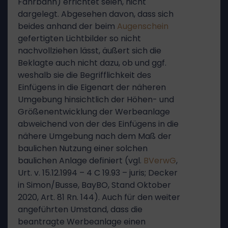
Fahrbahn) errichtet seien, nicht
dargelegt. Abgesehen davon, dass sich
beides anhand der beim
Augenschein
gefertigten Lichtbilder so nicht
nachvollziehen lässt, äußert sich die
Beklagte auch nicht dazu, ob und ggf.
weshalb sie die Begrifflichkeit des
Einfügens in die Eigenart der näheren
Umgebung hinsichtlich der Höhen- und
Größenentwicklung der Werbeanlage
abweichend von der des Einfügens in die
nähere Umgebung nach dem Maß der
baulichen Nutzung einer solchen
baulichen Anlage definiert (vgl.
BVerwG
,
Urt. v. 15.12.1994 – 4 C 19.93 – juris; Decker
in Simon/Busse, BayBO, Stand Oktober
2020, Art. 81 Rn. 144). Auch für den weiter
angeführten Umstand, dass die
beantragte Werbeanlage einen