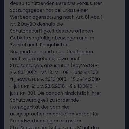
des zu schützenden Bereichs voraus. Der
Satzungsgeber hat bei Erlass einer
Werbeanlagensatzung nach Art. 81 Abs. 1
Nr. 2 BayBO deshalb die
Schutzbedürftigkeit des betroffenen
Gebiets sorgfältig abzuwägen und im
Zweifel nach Baugebieten,
Bauquartieren und unter Umständen
noch weitergehend, etwa nach
Straßenzügen, abzustufen (BayVerfGH,
E.v. 23.1.2012 – Vf. 18-VII-09 – juris Rn. 102
ff.; BayVGH, B.v. 23.10.2015 – 15 ZB 14.2530
– juris Rn. 9; U.v. 28.6.2018 – 9 B 13.2616 –
juris Rn. 30). Die danach hinsichtlich ihrer
Schutzwürdigkeit zu fordernde
Homogenität der vom hier
ausgesprochenen partiellen Verbot für
Fremdwerbeanlagen erfassten
Straßenzüge der Schutzzone IV hat das