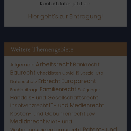
Kontaktdaten jetzt ein.
Hier geht's zur Eintragung!
Weitere Themengebiete
Arbeitsrecht
Bankrecht
Allgemein
Baurecht
Checklisten
Covid-19 Spezial
Cta
Europarecht
Erbrecht
Datenschutz
Familienrecht
Fachbeiträge
Fußgänger
Handels- und Gesellschaftsrecht
IT- und Medienrecht
Insolvenzrecht
Kosten- und Gebührenrecht
LKW
Medizinrecht
Miet- und
Patent- und
Wohnungseigentumsrecht