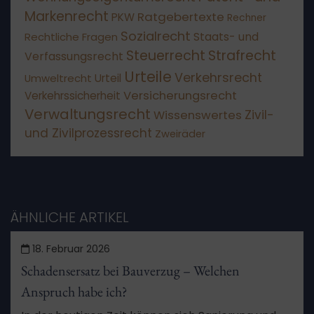
Markenrecht
Ratgebertexte
PKW
Rechner
Sozialrecht
Staats- und
Rechtliche Fragen
Steuerrecht
Strafrecht
Verfassungsrecht
Urteile
Verkehrsrecht
Umweltrecht
Urteil
Versicherungsrecht
Verkehrssicherheit
Verwaltungsrecht
Wissenswertes
Zivil-
und Zivilprozessrecht
Zweiräder
ÄHNLICHE ARTIKEL
18. Februar 2026
Schadensersatz bei Bauverzug – Welchen
Anspruch habe ich?