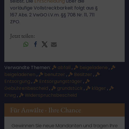
selbst. Die
Entscheidung
über die
vorläufige Vollstreckbarkeit folgt aus §
167 Abs. 2 VwGO i.V.m. §§ 708 Nr. 11, 711
ZPO.
Jetzt teilen:
Verwandte Themen:
abfall
,
beigeladene
,
beigeladenen
,
benutzer
,
Besitzer
,
Entsorgung
,
Entsorgungsträger
,
Gebührenbescheid
,
grundstück
,
kläger
,
Krwg
,
Widerspruchsbescheid
Für Anwälte - Ihre Chance
Gewinnen Sie neue Mandanten und tragen Ihre