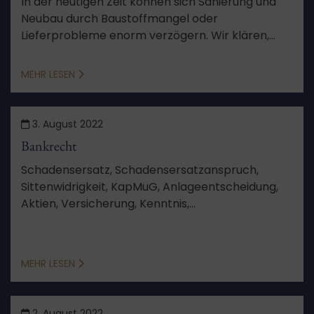
In der heutigen Zeit können sich Sanierung und
Neubau durch Baustoffmangel oder
Lieferprobleme enorm verzögern. Wir klären,
wann Sie Anspruch auf Schadensersatz beim
Bauverzug haben.
MEHR LESEN
3. August 2022
Bankrecht
Schadensersatz, Schadensersatzanspruch,
Sittenwidrigkeit, KapMuG, Anlageentscheidung,
Aktien, Versicherung, Kenntnis,
Schadensberechnung, Feststellungsziele,
Verfahren, Aussetzung, Schutzgesetz,
Berufungsverfahren, von Amts wegen
MEHR LESEN
2. August 2022