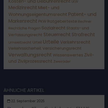
Kosten- und Gebührenrecht
LKW
Medizinrecht
Miet- und
Patent- und
Wohnungseigentumsrecht
Markenrecht
Ratgebertexte
PKW
Rechner
Sozialrecht
Staats- und
Rechtliche Fragen
Steuerrecht
Strafrecht
Verfassungsrecht
Urteile
Verkehrsrecht
Umweltrecht
Urteil
Versicherungsrecht
Verkehrssicherheit
Verwaltungsrecht
Wissenswertes
Zivil-
und Zivilprozessrecht
Zweiräder
ÄHNLICHE ARTIKEL
22. September 2025