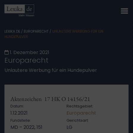
LEXIKA.DE
/
EUROPARECHT
/
UNLAUTERE WERBUNG FÜR EIN
HUNDEPULVER
1. Dezember 2021
Europarecht
Unlautere Werbung für ein Hundepulver
Aktenzeichen 17 HK O 14156/21
Datum:
Rechtsgebiet:
1.12.2021
Europarecht
Fundstelle:
Gerichtsart:
MD – 2022, 151
LG