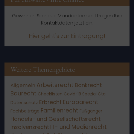
Gewinnen Sie neue Mandanten und tragen Ihre
Kontaktdaten jetzt ein.
Hier geht's zur Eintragung!
Weitere Themengebiete
Arbeitsrecht
Bankrecht
Allgemein
Baurecht
Checklisten
Covid-19 Spezial
Cta
Europarecht
Erbrecht
Datenschutz
Familienrecht
Fachbeiträge
Fußgänger
Handels- und Gesellschaftsrecht
IT- und Medienrecht
Insolvenzrecht