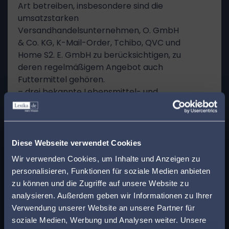
Art betreiben, insbesondere sind die
umsatzstarken
Versandhandelsunternehmen, O. GmbH
& Co. KG, K-Mail-Order, Tchibo, QVC und
Home S2. E. GmbH zu berücksichtigen, zu
deren regelmäßigem Angebot auch
Futtermittel gehören.
– drei bekannte Lebensmittel- und
Einzelhandelsfilialbetriebe, welche in
ihrem ständigen Sortiment Futtermittel
anbieten.
x
Finden Sie den
– EDEKA Verband kaufmänn.
Diese Webseite verwendet Cookies
Genossenschaften e.V. –
passenden Anwalt in
Wir verwenden Cookies, um Inhalte und Anzeigen zu
Zentralverband der Deutschen
personalisieren, Funktionen für soziale Medien anbieten
Ihrer Nähe!
Geflügelwirtschaft e.V.
zu können und die Zugriffe auf unsere Website zu
Zwar hat die Verfügungsbeklagte
analysieren. Außerdem geben wir Informationen zu Ihrer
bestritten, dass die in Anlage A1
Geben Sie Ihre Postleitzahl ein, um beim Lesen
Verwendung unserer Website an unsere Partner für
angeführten 22 Unternehmen
eines Beitrags sofort einen kompetenten
soziale Medien, Werbung und Analysen weiter. Unsere
tatsächlich Mitglied beim