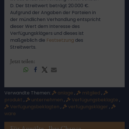
D. Der Streitwert beträgt 20.000 €.
Aufgrund der Angaben der Parteien in
der mündlichen Verhandlung entspricht
dieser Wert dem Interesse des
Verfügungsklägers und dieses ist
maßgeblich die
Festsetzung
des
Streitwerts.
Jetzt teilen:
Verwandte Themen:
anlage
,
mitglied
,
produkt
,
unternehmen
,
Verfügungsbeklagte
,
Verfügungsbeklagten
,
verfügungskläger
,
ware
Für Anwälte - Ihre Chance