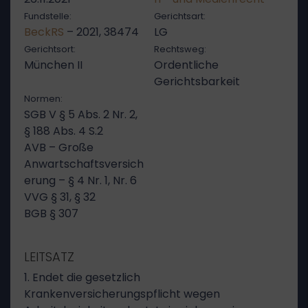
Fundstelle:
Gerichtsart:
BeckRS
– 2021, 38474
LG
Gerichtsort:
Rechtsweg:
München II
Ordentliche
Gerichtsbarkeit
Normen:
SGB V § 5 Abs. 2 Nr. 2,
§ 188 Abs. 4 S.2
AVB – Große
Anwartschaftsversich
erung – § 4 Nr. 1, Nr. 6
VVG § 31, § 32
BGB § 307
LEITSATZ
1. Endet die gesetzlich
Krankenversicherungspflicht wegen