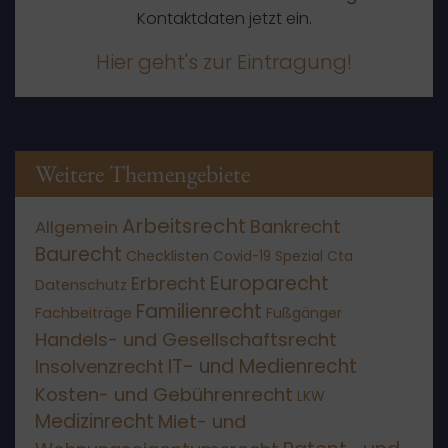
Kontaktdaten jetzt ein.
Hier geht's zur Eintragung!
Weitere Themengebiete
Arbeitsrecht
Bankrecht
Allgemein
Baurecht
Checklisten
Covid-19 Spezial
Cta
Europarecht
Erbrecht
Datenschutz
Familienrecht
Fachbeiträge
Fußgänger
Handels- und Gesellschaftsrecht
IT- und Medienrecht
Insolvenzrecht
Kosten- und Gebührenrecht
LKW
Medizinrecht
Miet- und