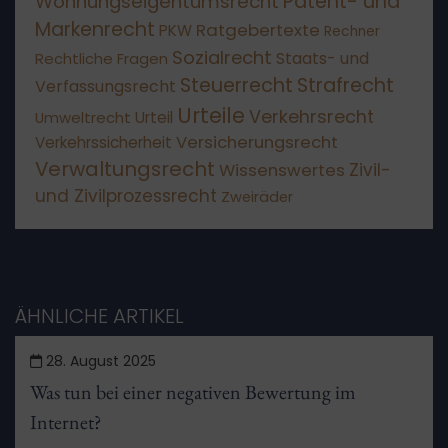
Patent- und
Wohnungseigentumsrecht
Markenrecht
Ratgebertexte
PKW
Rechner
Sozialrecht
Staats- und
Rechtliche Fragen
Steuerrecht
Strafrecht
Verfassungsrecht
Urteile
Verkehrsrecht
Umweltrecht
Urteil
Versicherungsrecht
Verkehrssicherheit
Verwaltungsrecht
Wissenswertes
Zivil-
und Zivilprozessrecht
Zweiräder
ÄHNLICHE ARTIKEL
28. August 2025
Was tun bei einer negativen Bewertung im
Internet?