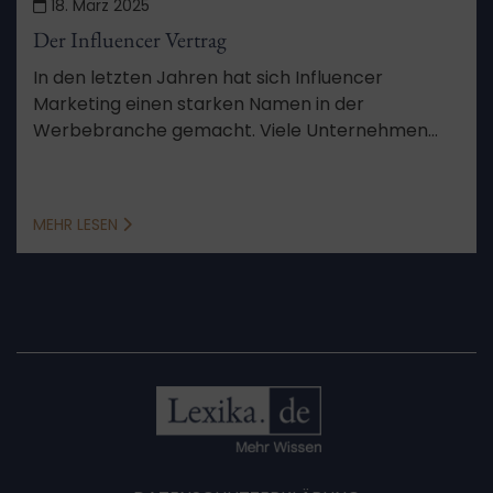
18. März 2025
Der Influencer Vertrag
In den letzten Jahren hat sich Influencer
Marketing einen starken Namen in der
Werbebranche gemacht. Viele Unternehmen
setzen auf platzierte Werbeanzeigen durch
Influencer. Was jedoch zwischen Unternehmer
und Influencer vertraglich im Vorfeld zu
MEHR LESEN
beachten ist, werden wir Ihnen im Folgenden
erläutern.