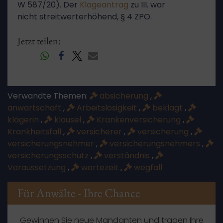
W 587/20). Der
Klageantrag
zu III. war
nicht streitwerterhöhend, § 4 ZPO.
Jetzt teilen:
Verwandte Themen:
absicherung
,
anwartschaft
,
Arbeitslosigkeit
,
beklagt
,
klägerin
,
klausel
,
Krankenversicherung
,
Krankheitsfall
,
versicherer
,
versicherung
,
versicherungsnehmer
,
versicherungsnehmers
,
versicherungsschutz
,
verständnis
,
Voraussetzung
,
wartezeit
,
wegfall
Für Anwälte - Ihre Chance
Gewinnen Sie neue Mandanten und tragen Ihre