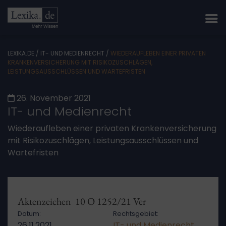
LEXIKA.DE
/
IT- UND MEDIENRECHT
/
WIEDERAUFLEBEN EINER PRIVATEN
KRANKENVERSICHERUNG MIT RISIKOZUSCHLÄGEN,
LEISTUNGSAUSSCHLÜSSEN UND WARTEFRISTEN
26. November 2021
IT- und Medienrecht
Wiederaufleben einer privaten Krankenversicherung
mit Risikozuschlägen, Leistungsausschlüssen und
Wartefristen
Aktenzeichen 10 O 1252/21 Ver
Datum:
Rechtsgebiet:
26.11.2021
IT- und Medienrecht