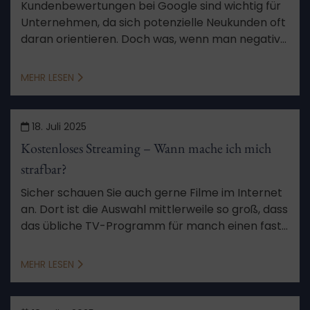
Kundenbewertungen bei Google sind wichtig für
Unternehmen, da sich potenzielle Neukunden oft
daran orientieren. Doch was, wenn man negative
Bewertungen bekommt oder im schlimmsten
Fall sogar falsche? Das kann schädlich für das
MEHR LESEN
Geschäft sein. Wir erklären Ihnen, was Sie zu dem
Thema wissen sollten.
18. Juli 2025
Kostenloses Streaming – Wann mache ich mich
strafbar?
Sicher schauen Sie auch gerne Filme im Internet
an. Dort ist die Auswahl mittlerweile so groß, dass
das übliche TV-Programm für manch einen fast
überflüssig wird. Unseriöse Anbieter sollte man
aber lieber meiden. Warum, erfahren Sie in
MEHR LESEN
diesem Artikel.