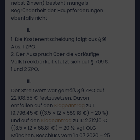
nebst Zinsen) besteht mangels
Begründetheit der Hauptforderungen
ebenfalls nicht.
II.
1. Die Kostenentscheidung folgt aus § 91
Abs. 1 ZPO.
2. Der Ausspruch über die vorläufige
Vollstreckbarkeit stützt sich auf § 709 S.
1 und 2 ZPO.
III.
Der Streitwert war gemäß § 9 ZPO auf
22.108,55 € festzusetzen. Davon
entfallen auf den
Klageantrag
zu I.:
19.796,45 € ((3,5 × 12 × 589,18 €) – 20 %)
und auf den
Klageantrag
zu II.: 2.312,10 €
((3,5 × 12 × 68,81 €) – 20 %; vgl. OLG
München, Beschluss vom 14.07.2020 – 25