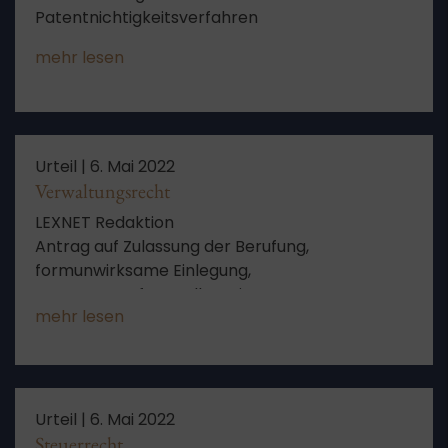
Patentnichtigkeitsverfahren
mehr lesen
Urteil |
6. Mai 2022
Verwaltungsrecht
LEXNET Redaktion
Antrag auf Zulassung der Berufung,
formunwirksame Einlegung,
Fortsetzungsfeststellungsinteresse,
mehr lesen
ausreichende Darlegung von
Zulassungsgründen innerhalb der
Begründungsfrist (verneint)
Urteil |
6. Mai 2022
Steuerrecht