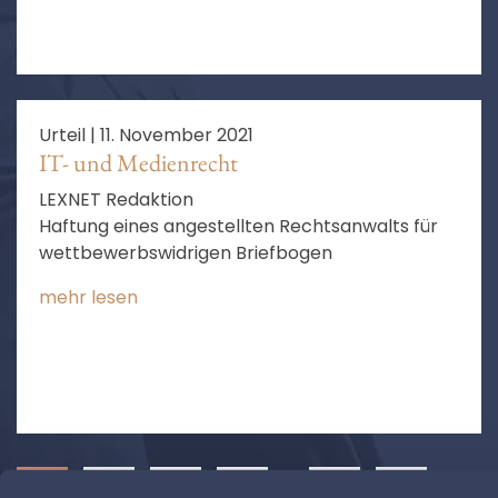
Urteil |
11. November 2021
IT- und Medienrecht
LEXNET Redaktion
Haftung eines angestellten Rechtsanwalts für
wettbewerbswidrigen Briefbogen
mehr lesen
1
2
3
4
…
15
❯