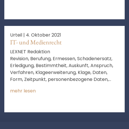
Urteil |
4. Oktober 2021
IT- und Medienrecht
LEXNET Redaktion
Revision, Berufung, Ermessen, Schadenersatz,
Erledigung, Bestimmtheit, Auskunft, Anspruch,
Verfahren, Klageerweiterung, Klage, Daten,
Form, Zeitpunkt, personenbezogene Daten,
Erledigung des Rechtsstreits,
mehr lesen
personenbezogene Information