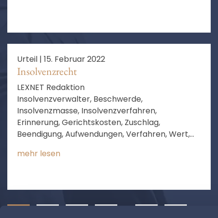
Entscheidungen, unerlaubten Handlung
Urteil |
15. Februar 2022
Insolvenzrecht
LEXNET Redaktion
Insolvenzverwalter, Beschwerde,
Insolvenzmasse, Insolvenzverfahren,
Erinnerung, Gerichtskosten, Zuschlag,
Beendigung, Aufwendungen, Verfahren, Wert,
Berechnung, Wertfestsetzung, Schriftsatz,
mehr lesen
Beendigung des Verfahrens, Wert der
Insolvenzmasse, weitere Beschwerde
1
2
3
4
…
22
❯