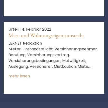
Schlussentscheidung,
Leistungsverweigerungsrecht, Bundesrepublik
Deutschland, Rechtsprechung des BGH,
pauschale Behauptung
Urteil |
4. Februar 2022
Miet- und Wohnungseigentumsrecht
LEXNET Redaktion
Mieter, Einstandspflicht, Versicherungsnehmer,
Berufung, Versicherungsvertrag,
Versicherungsbedingungen, Mutwilligkeit,
Auslegung, Versicherer, Mietkaution, Miete,
Versicherung, Mietausfallschaden, Wohnung,
mehr lesen
Gelegenheit zur Stellungnahme, vereinbarte
Miete, ersichtlichen Umfang