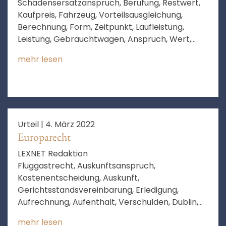
Schadensersatzanspruch, Berufung, Restwert,
Kaufpreis, Fahrzeug, Vorteilsausgleichung,
Berechnung, Form, Zeitpunkt, Laufleistung,
Leistung, Gebrauchtwagen, Anspruch, Wert,
unerlaubte Handlung, Zeitpunkt des
mehr lesen
Vertragsschlusses
Urteil |
4. März 2022
Europarecht
LEXNET Redaktion
Fluggastrecht, Auskunftsanspruch,
Kostenentscheidung, Auskunft,
Gerichtsstandsvereinbarung, Erledigung,
Aufrechnung, Aufenthalt, Verschulden, Dublin,
Sicherheitsleistung, Flugpreis, Anspruch,
mehr lesen