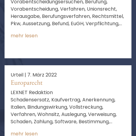
Vorabentscheidungsersuchen, Berufung,
Vorabentscheidung, Verfahren, Unionsrecht,
Herausgabe, Berufungsverfahren, Rechtsmittel,
Pkw, Aussetzung, Befund, EuGH, Verpflichtung,
Zinsen, Aussetzung des Verfahrens, Fortbildung
mehr lesen
des Rechts, Aussicht auf Erfolg
Urteil |
7. März 2022
Europarecht
LEXNET Redaktion
Schadensersatz, Kaufvertrag, Anerkennung,
Italien, Bindungswirkung, Vollstreckung,
Verfahren, Wohnsitz, Auslegung, Verweisung,
Schaden, Zahlung, Software, Bestimmung,
Anerkennung und Vollstreckung von
mehr lesen