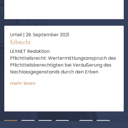
Anfechtungsklage, Vereinigung,
Vertragsarztsitz, Feststellung, berechtigtes
Interesse, aufschiebende Bedingung, Zeitpunkt
der Entscheidung
Urteil |
29. September 2021
Erbrecht
LEXNET Redaktion
Pflichtteilsrecht: Wertermittlungsanspruch des
Pflichtteilsberechtigten bei Veräußerung des
Nachlassgegenstands durch den Erben
mehr lesen
1
2
3
4
…
37
❯