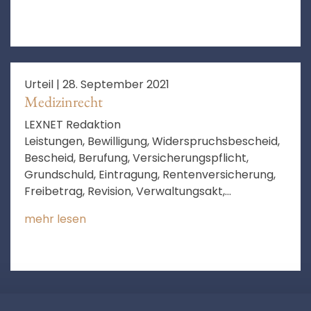
Urteil |
28. September 2021
Medizinrecht
LEXNET Redaktion
Leistungen, Bewilligung, Widerspruchsbescheid,
Bescheid, Berufung, Versicherungspflicht,
Grundschuld, Eintragung, Rentenversicherung,
Freibetrag, Revision, Verwaltungsakt,
Gutachten, Widerspruch, SGB II, gesetzliche
mehr lesen
Rentenversicherung, Leistungen nach dem SGB
II