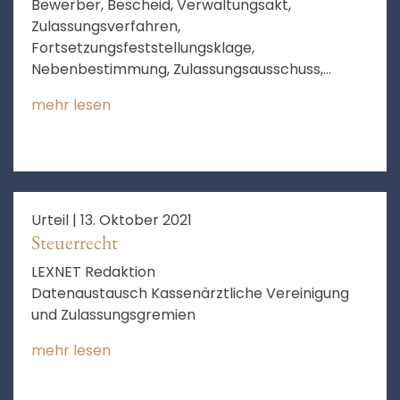
Bewerber, Bescheid, Verwaltungsakt,
Zulassungsverfahren,
Fortsetzungsfeststellungsklage,
Nebenbestimmung, Zulassungsausschuss,
Facharzt, Zulassung, Wiederholungsgefahr,
mehr lesen
Anfechtungsklage, Vereinigung,
Vertragsarztsitz, Feststellung, berechtigtes
Interesse, aufschiebende Bedingung, Zeitpunkt
der Entscheidung
Urteil |
13. Oktober 2021
Steuerrecht
LEXNET Redaktion
Datenaustausch Kassenärztliche Vereinigung
und Zulassungsgremien
mehr lesen