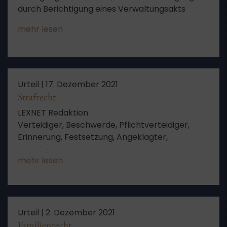
durch Berichtigung eines Verwaltungsakts
mehr lesen
Urteil |
17. Dezember 2021
Strafrecht
LEXNET Redaktion
Verteidiger, Beschwerde, Pflichtverteidiger,
Erinnerung, Festsetzung, Angeklagter,
Einziehung, RVG, Zeitpunkt, Staatskasse,
mehr lesen
Beschlagnahme, Auslagen, Auflage, Beratung
Urteil |
2. Dezember 2021
Familienrecht