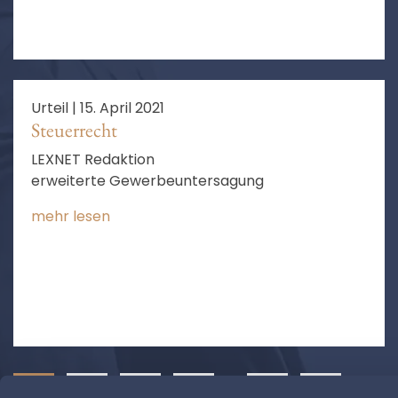
Urteil |
15. April 2021
Steuerrecht
LEXNET Redaktion
erweiterte Gewerbeuntersagung
mehr lesen
1
2
3
4
…
8
❯