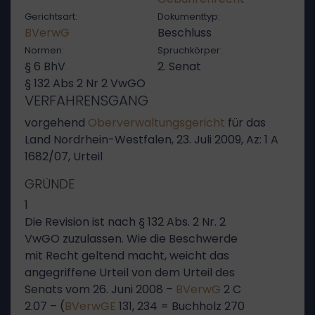
Gerichtsart:
Dokumenttyp:
BVerwG
Beschluss
Normen:
Spruchkörper:
§ 6 BhV
2. Senat
§ 132 Abs 2 Nr 2 VwGO
VERFAHRENSGANG
vorgehend
Oberverwaltungsgericht
für das
Land Nordrhein-Westfalen, 23. Juli 2009, Az: 1 A
1682/07, Urteil
GRÜNDE
1
Die Revision ist nach § 132 Abs. 2 Nr. 2
VwGO zuzulassen. Wie die Beschwerde
mit Recht geltend macht, weicht das
angegriffene Urteil von dem Urteil des
Senats vom 26. Juni 2008 –
BVerwG
2 C
2.07 – (
BVerwGE
131, 234 = Buchholz 270