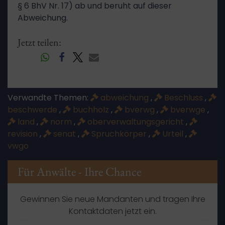
§ 6 BhV Nr. 17) ab und beruht auf dieser
Abweichung.
Jetzt teilen:
Verwandte Themen:
abweichung
,
Beschluss
,
beschwerde
,
buchholz
,
bverwg
,
bverwge
,
land
,
norm
,
oberverwaltungsgericht
,
revision
,
senat
,
Spruchkörper
,
Urteil
,
vwgo
Für Anwälte - Ihre Chance
Gewinnen Sie neue Mandanten und tragen Ihre
Kontaktdaten jetzt ein.