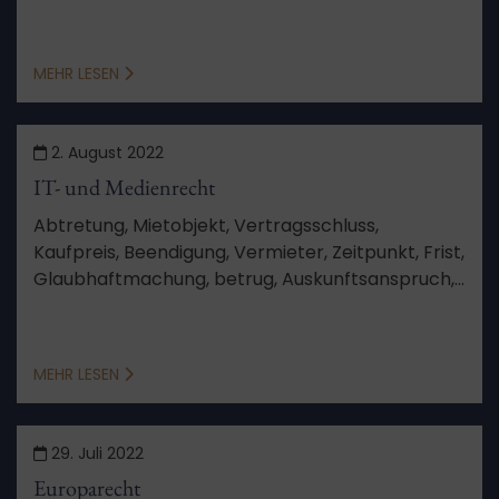
Schadensberechnung, Feststellungsziele,
Verfahren, Aussetzung, Schutzgesetz,
Berufungsverfahren, von Amts wegen
MEHR LESEN
2. August 2022
IT- und Medienrecht
Abtretung, Mietobjekt, Vertragsschluss,
Kaufpreis, Beendigung, Vermieter, Zeitpunkt, Frist,
Glaubhaftmachung, betrug, Auskunftsanspruch,
Vertragsurkunde, Auskunft, Anlage, Sinn und
Zweck, Vorwegnahme der Hauptsache, kein
Anspruch
MEHR LESEN
29. Juli 2022
Europarecht