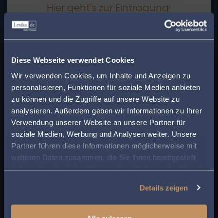
Hier geht's zur Eintragung!
x
Finden Sie den
Weitere Themengebiete
Diese Webseite verwendet Cookies
passenden Anwalt in
Wir verwenden Cookies, um Inhalte und Anzeigen zu
Arbeitsrecht
Bankrecht
personalisieren, Funktionen für soziale Medien anbieten
Allgemein
Ihrer Nähe!
zu können und die Zugriffe auf unsere Website zu
Baurecht
Checklisten
Covid-19 Spezial
Cta
analysieren. Außerdem geben wir Informationen zu Ihrer
Europarecht
Erbrecht
Datenschutz
Geben Sie Ihre Postleitzahl ein, um beim Lesen
Verwendung unserer Website an unsere Partner für
Familienrecht
Fachbeiträge
Fußgänger
eines Beitrags sofort einen kompetenten
soziale Medien, Werbung und Analysen weiter. Unsere
Handels- und Gesellschaftsrecht
Anwalt in Ihrer Region angezeigt zu bekommen.
Partner führen diese Informationen möglicherweise mit
IT- und Medienrecht
Insolvenzrecht
weiteren Daten zusammen, die Sie ihnen bereitgestellt
So sparen Sie Zeit und Mühe bei der Suche
Kosten- und Gebührenrecht
haben oder die sie im Rahmen Ihrer Nutzung der Dienste
LKW
nach rechtlicher Unterstützung.
gesammelt haben.
Medizinrecht
Miet- und
Details zeigen
Patent- und
Wohnungseigentumsrecht
Markenrecht
Ratgebertexte
PKW
Rechner