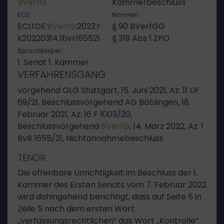
BVerfG
Kammerbeschluss
ECLI:
Normen:
ECLI:DE:
BVerfG
:2022:r
§ 90 BVerfGG
k20220314.1bvr165521
§ 319 Abs 1 ZPO
Spruchkörper:
1. Senat 1. Kammer
VERFAHRENSGANG
vorgehend OLG Stuttgart, 15. Juni 2021, Az: 11 UF
69/21, Beschlussvorgehend AG Böblingen, 18.
Februar 2021, Az: 16 F 1003/20,
Beschlussvorgehend
BVerfG
, 14. März 2022, Az: 1
BvR 1655/21, Nichtannahmebeschluss
TENOR
Die offenbare Unrichtigkeit im Beschluss der 1.
Kammer des Ersten Senats vom 7. Februar 2022
wird dahingehend berichtigt, dass auf Seite 5 in
Zeile 5 nach dem ersten Wort
„verfassungsrechtlichen“ das Wort „Kontrolle“