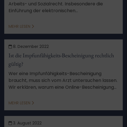
Arbeits- und Sozialrecht. Insbesondere die
Einführung der elektronischen
Arbeitsunfähigkeitsbescheinigung (eAU) betrifft
viele Menschen in Deutschland. Wir klären auf.
MEHR LESEN
8. Dezember 2022
Ist die Impfunfähigkeits-Bescheinigung rechtlich
gültig?
Wer eine Impfunfähigkeits-Bescheinigung
braucht, muss sich vom Arzt untersuchen lassen.
Wir erklären, warum eine Online-Bescheinigung
rechtlich nicht gültig ist.
MEHR LESEN
3. August 2022