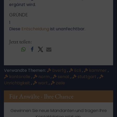
ergänzt wird.
GRÜNDE
1
Diese
Entscheidung
ist unanfechtbar.
Jetzt teilen:
Verwandte Themen:
bverfg
,
Ecli
,
kammer
,
kontorolle
,
norm
,
senat
,
stuttgart
,
Unrichtigkeit
,
wort
,
zeile
Für Anwälte - Ihre Chance
Gewinnen Sie neue Mandanten und tragen Ihre
Kontaktdaten jetzt ein.