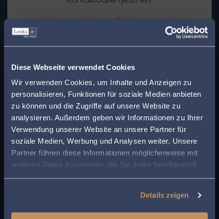
Hier geht's zur Eintragung!
x
Finden Sie den
Diese Webseite verwendet Cookies
Weitere Themengebiete
passenden Anwalt in
Wir verwenden Cookies, um Inhalte und Anzeigen zu
personalisieren, Funktionen für soziale Medien anbieten
Ihrer Nähe!
Arbeitsrecht
Bankrecht
Allgemein
zu können und die Zugriffe auf unsere Website zu
Baurecht
Checklisten
Covid-19 Spezial
Cta
analysieren. Außerdem geben wir Informationen zu Ihrer
Geben Sie Ihre Postleitzahl ein, um beim Lesen
Europarecht
Erbrecht
Verwendung unserer Website an unsere Partner für
Datenschutz
eines Beitrags sofort einen kompetenten
Familienrecht
soziale Medien, Werbung und Analysen weiter. Unsere
Fachbeiträge
Fußgänger
Anwalt in Ihrer Region angezeigt zu bekommen.
Partner führen diese Informationen möglicherweise mit
Handels- und Gesellschaftsrecht
weiteren Daten zusammen, die Sie ihnen bereitgestellt
So sparen Sie Zeit und Mühe bei der Suche
IT- und Medienrecht
Insolvenzrecht
haben oder die sie im Rahmen Ihrer Nutzung der Dienste
nach rechtlicher Unterstützung.
Kosten- und Gebührenrecht
LKW
gesammelt haben.
Medizinrecht
Miet- und
Details zeigen
Patent- und
Wohnungseigentumsrecht