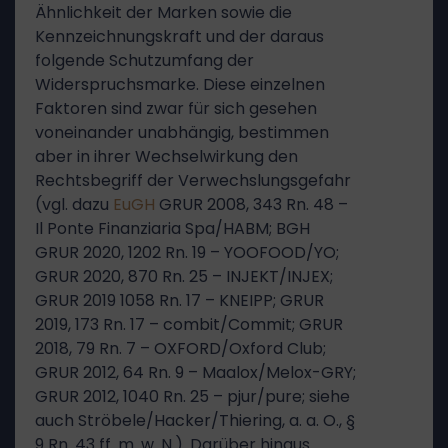
Ähnlichkeit der Marken sowie die
Kennzeichnungskraft und der daraus
folgende Schutzumfang der
Widerspruchsmarke. Diese einzelnen
Faktoren sind zwar für sich gesehen
voneinander unabhängig, bestimmen
aber in ihrer Wechselwirkung den
Rechtsbegriff der Verwechslungsgefahr
(vgl. dazu
EuGH
GRUR 2008, 343 Rn. 48 –
Il Ponte Finanziaria Spa/HABM; BGH
GRUR 2020, 1202 Rn. 19 – YOOFOOD/YO;
GRUR 2020, 870 Rn. 25 – INJEKT/INJEX;
GRUR 2019 1058 Rn. 17 – KNEIPP; GRUR
2019, 173 Rn. 17 – combit/Commit; GRUR
2018, 79 Rn. 7 – OXFORD/Oxford Club;
GRUR 2012, 64 Rn. 9 – Maalox/Melox-GRY;
GRUR 2012, 1040 Rn. 25 – pjur/pure; siehe
auch Ströbele/Hacker/Thiering, a. a. O., §
9 Rn. 43 ff. m. w. N.). Darüber hinaus