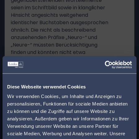
gegenüberstehenden Wortelemente
seien im Schriftbild sowie in klanglicher
Hinsicht angesichts weitgehend
identischer Buchstaben ausgesprochen
ähnlich. Die nicht als beschreibend
anzusehenden Präfixe „Neuro-“ und
„Neure-“ müssten Berücksichtigung
finden und könnten nicht etwa
„abgespalten“ werden. Sie würden visuell
und klanglich zur Verwechslungsgefahr
beitragen, so dass eine Reduzierung des
x
Markenvergleichs allein unter
Finden Sie den
Diese Webseite verwendet Cookies
Zugrundelegung der Wortendungen „-
passenden Anwalt in
ovan“ und „-rexan“ nicht gerechtfertigt
Wir verwenden Cookies, um Inhalte und Anzeigen zu
sei. Bei den Endungen „-van“ und „-xan“
personalisieren, Funktionen für soziale Medien anbieten
Ihrer Nähe!
handele es sich ebenfalls um phonetisch
zu können und die Zugriffe auf unsere Website zu
sehr ähnliche Lautfolgen. Zudem seien
analysieren. Außerdem geben wir Informationen zu Ihrer
Geben Sie Ihre Postleitzahl ein, um beim Lesen
die zu vergleichenden Markenwörter
Verwendung unserer Website an unsere Partner für
eines Beitrags sofort einen kompetenten
auch konzeptionell jedenfalls
soziale Medien, Werbung und Analysen weiter. Unsere