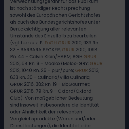
Verwechslungsgefahr für das Publikum
ist nach ständiger Rechtsprechung
sowohl des Europäischen Gerichtshofes
als auch des Bundesgerichtshofes unter
Berücksichtigung aller relevanten
Umstände des Einzelfalls zu beurteilen
(vgl. hierzu z. B.
EuGH
GRUR
2010, 933 Rn.
32 – BARBARA BECKER;
GRUR
2010, 1098
Rn. 44 – Calvin Klein/HABM; BGH
GRUR
2012, 64 Rn. 9 – Maalox/Melox-GRY;
GRUR
2012, 1040 Rn. 25 – pjur/pure;
GRUR
2013,
833 Rn. 30 – Culinaria/Villa Culinaria;
GRUR 2016, 382 Rn. 19 – BioGourmet;
GRUR 2018, 79 Rn. 9 – Oxford/Oxford
Club). Von maßgeblicher Bedeutung
sind insoweit insbesondere die Identität
oder Ähnlichkeit der relevanten
Vergleichsprodukte (Waren und/oder
Dienstleistungen), die Identität oder