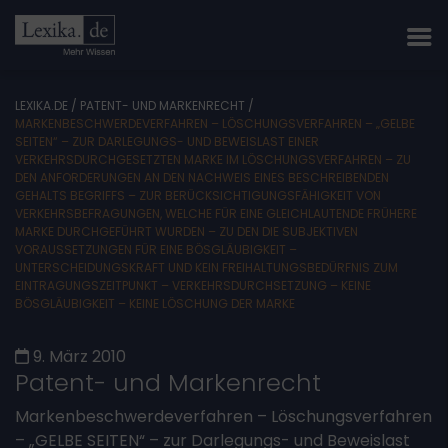
LEXIKA.DE
/
PATENT- UND MARKENRECHT
/
MARKENBESCHWERDEVERFAHREN – LÖSCHUNGSVERFAHREN – „GELBE
SEITEN“ – ZUR DARLEGUNGS- UND BEWEISLAST EINER
VERKEHRSDURCHGESETZTEN MARKE IM LÖSCHUNGSVERFAHREN – ZU
DEN ANFORDERUNGEN AN DEN NACHWEIS EINES BESCHREIBENDEN
GEHALTS BEGRIFFS – ZUR BERÜCKSICHTIGUNGSFÄHIGKEIT VON
VERKEHRSBEFRAGUNGEN, WELCHE FÜR EINE GLEICHLAUTENDE FRÜHERE
MARKE DURCHGEFÜHRT WURDEN – ZU DEN DIE SUBJEKTIVEN
VORAUSSETZUNGEN FÜR EINE BÖSGLÄUBIGKEIT –
UNTERSCHEIDUNGSKRAFT UND KEIN FREIHALTUNGSBEDÜRFNIS ZUM
EINTRAGUNGSZEITPUNKT – VERKEHRSDURCHSETZUNG – KEINE
BÖSGLÄUBIGKEIT – KEINE LÖSCHUNG DER MARKE
9. März 2010
Patent- und Markenrecht
Markenbeschwerdeverfahren – Löschungsverfahren
– „GELBE SEITEN“ – zur Darlegungs- und Beweislast