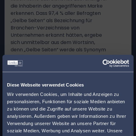
die Inhaberin der angegriffenen Marke
erkennen. Dass 97,4 % aller Befragten
„Gelbe Seiten“ als Bezeichnung für
Branchen-Verzeichnisse von
Unternehmen erkannt hätten, ergebe
sich unmittelbar aus dem Wortsinn,
denn „Gelbe Seiten“ werde als Synonym
für Branchen-Verzeichnisse verstanden.
Daraus lasse sich nichts über eine
markenrechtliche Zuordnung zu dem
x
Unternehmen der Antragsgegnerin
Finden Sie den
Diese Webseite verwendet Cookies
ableiten. Selbst wenn man zugunsten
der Antragsgegnerin die
passenden Anwalt in
Wir verwenden Cookies, um Inhalte und Anzeigen zu
Benutzungshandlungen der D… P… AG, D…
personalisieren, Funktionen für soziale Medien anbieten
Ihrer Nähe!
B…, ehemaligen (D…) B… und der D… P…
zu können und die Zugriffe auf unsere Website zu
der Antragsgegnerin zurechne, seien die
analysieren. Außerdem geben wir Informationen zu Ihrer
Geben Sie Ihre Postleitzahl ein, um beim Lesen
falschen Zuordnungen, einschließlich der
Verwendung unserer Website an unsere Partner für
eines Beitrags sofort einen kompetenten
Nennungen der (D…) T… (AG),
soziale Medien, Werbung und Analysen weiter. Unsere