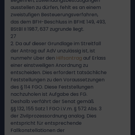
Begehren, Zuwendungsbestätigungen
ausstellen zu dürfen, fehlt es an einem
zweistufigen Besteuerungsverfahren,
das dem BFH-Beschluss in BFHE 149, 493,
BStBl II 1987, 637 zugrunde liegt.
27
2. Da auf dieser Grundlage im Streitfall
der Antrag auf AdV unzulässig ist, ist
nunmehr über den
Hilfsantrag
auf Erlass
einer einstweiligen Anordnung zu
entscheiden. Dies erfordert tatsächliche
Feststellungen zu den Voraussetzungen
des § 114 FGO. Diese Feststellungen
nachzuholen ist Aufgabe des FG.
Deshalb verfährt der Senat gemäß
§§ 132, 155 Satz 1 FGO i.V.m. § 572 Abs. 3
der Zivilprozessordnung analog. Dies
entspricht für entsprechende
Fallkonstellationen der