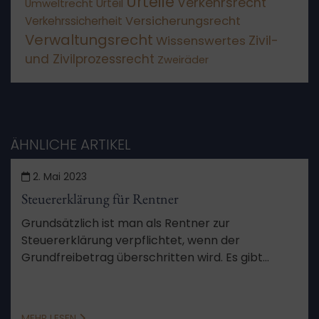
Urteile
Verkehrsrecht
Umweltrecht
Urteil
Versicherungsrecht
Verkehrssicherheit
Verwaltungsrecht
Wissenswertes
Zivil-
und Zivilprozessrecht
Zweiräder
ÄHNLICHE ARTIKEL
2. Mai 2023
Steuererklärung für Rentner
Grundsätzlich ist man als Rentner zur
Steuererklärung verpflichtet, wenn der
Grundfreibetrag überschritten wird. Es gibt
allerdings Ausnahmen und Freibeträge, die
diesen erhöhen.
MEHR LESEN