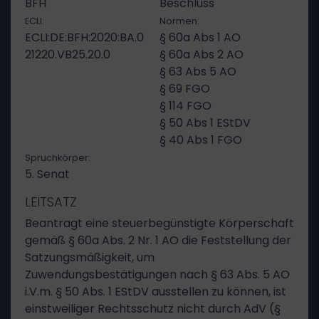
BFH
Beschluss
ECLI:
Normen:
ECLI:DE:BFH:2020:BA.0
§ 60a Abs 1 AO
21220.VB25.20.0
§ 60a Abs 2 AO
§ 63 Abs 5 AO
§ 69 FGO
§ 114 FGO
§ 50 Abs 1 EStDV
§ 40 Abs 1 FGO
Spruchkörper:
5. Senat
LEITSATZ
Beantragt eine steuerbegünstigte Körperschaft
gemäß § 60a Abs. 2 Nr. 1 AO die Feststellung der
Satzungsmäßigkeit, um
Zuwendungsbestätigungen nach § 63 Abs. 5 AO
i.V.m. § 50 Abs. 1 EStDV ausstellen zu können, ist
einstweiliger Rechtsschutz nicht durch AdV (§