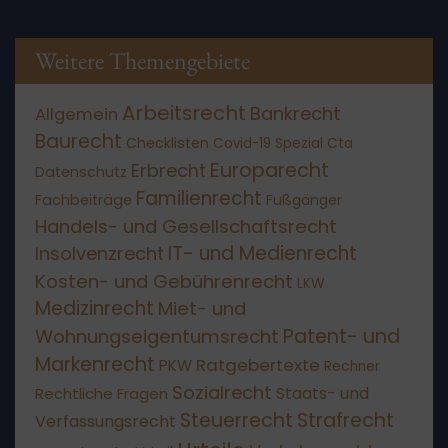
Weitere Themengebiete
Arbeitsrecht
Bankrecht
Allgemein
Baurecht
Checklisten
Covid-19 Spezial
Cta
Europarecht
Erbrecht
Datenschutz
Familienrecht
Fachbeiträge
Fußgänger
Handels- und Gesellschaftsrecht
IT- und Medienrecht
Insolvenzrecht
Kosten- und Gebührenrecht
LKW
Medizinrecht
Miet- und
Patent- und
Wohnungseigentumsrecht
Markenrecht
Ratgebertexte
PKW
Rechner
Sozialrecht
Staats- und
Rechtliche Fragen
Steuerrecht
Strafrecht
Verfassungsrecht