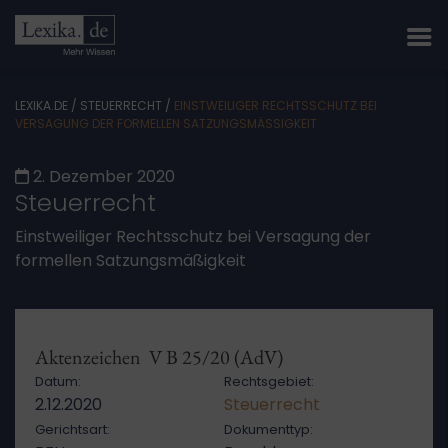
LEXIKA.DE
/
STEUERRECHT
/
EINSTWEILIGER RECHTSSCHUTZ BEI
VERSAGUNG DER FORMELLEN SATZUNGSMÄSSIGKEIT
2. Dezember 2020
Steuerrecht
Einstweiliger Rechtsschutz bei Versagung der
formellen Satzungsmäßigkeit
Aktenzeichen V B 25/20 (AdV)
Datum:
Rechtsgebiet:
2.12.2020
Steuerrecht
Gerichtsart:
Dokumenttyp: