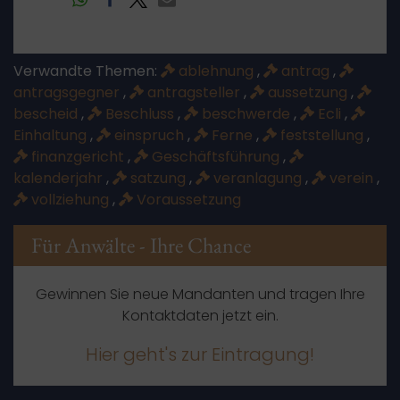
Verwandte Themen:
ablehnung
,
antrag
,
antragsgegner
,
antragsteller
,
aussetzung
,
bescheid
,
Beschluss
,
beschwerde
,
Ecli
,
Einhaltung
,
einspruch
,
Ferne
,
feststellung
,
finanzgericht
,
Geschäftsführung
,
kalenderjahr
,
satzung
,
veranlagung
,
verein
,
vollziehung
,
Voraussetzung
Für Anwälte - Ihre Chance
Gewinnen Sie neue Mandanten und tragen Ihre
Kontaktdaten jetzt ein.
Hier geht's zur Eintragung!