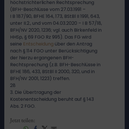
höchstrichterlichen Rechtsprechung
(BFH-Beschlüsse vom 27.03.1991 –
I B 187/90, BFHE 164, 173, BStBl II 1991, 643,
unter II.2., und vom 04.03.2020 – I B 57/18,
BFH/NV 2020, 1236; vgl. auch Birkenfeld in
HHSp, § 69 FGO Rz 995). Das FG wird
seine
Entscheidung
über den Antrag
nach § 114 FGO unter Berücksichtigung
der hierzu ergangenen BFH-
Rechtsprechung (z.B. BFH-Beschlüsse in
BFHE 186, 433, BStBl II 2000, 320, und in
BFH/NV 2001, 1223) treffen.
28
3. Die Übertragung der
Kostenentscheidung beruht auf § 143
Abs. 2 FGO.
Jetzt teilen: