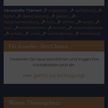
Verwandte Themen:
angeklagt
,
aufhebung
,
bghst
,
dienstleistung
,
gießen
,
hauptverhandlung
,
nstz
,
richter
,
senat
,
stpo
,
strafkammer
,
termin
,
unzumutbarkeit
,
urlaub
,
Urteil
,
verhinderung
,
vorsitzend
Für Anwälte - Ihre Chance
Gewinnen Sie neue Mandanten und tragen Ihre
Kontaktdaten jetzt ein.
Hier geht's zur Eintragung!
Weitere Themengebiete