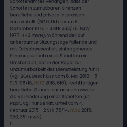
Schöffenamtes verlangen, dass der
Schöffe in zumutbaren Grenzen
berufliche und private Interessen
zurückstellt (BGH, Urteil vom 8.
Dezember 1976 – 3 StR 363/76, NJW
1977, 443 mwN). Während der auf
anberaumte Sitzungstage fallende und
mit Ortsabwesenheit einhergehende
Erholungsurlaub eines Schöffen ein
Umstand ist, der in der Regel zur
Unzumutbarkeit der Dienstleistung führt
(vgl. BGH, Beschluss vom 8. Mai 2018 – 5
StR 108/18,
NStZ
2018, 616), rechtfertigen
berufliche Gründe nur ausnahmsweise
die Verhinderung eines Schöffen (st.
Rspr., vgl. nur Senat, Urteil vom 4.
Februar 2015 − 2 StR 76/14,
NStZ
2015,
350, 351 mwN).
11