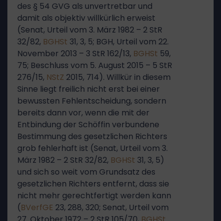
des § 54 GVG als unvertretbar und
damit als objektiv willkürlich erweist
(Senat, Urteil vom 3. März 1982 – 2 StR
32/82,
BGHSt
31, 3, 5; BGH, Urteil vom 22.
November 2013 – 3 StR 162/13,
BGHSt
59,
75; Beschluss vom 5. August 2015 – 5 StR
276/15,
NStZ
2015, 714). Willkür in diesem
Sinne liegt freilich nicht erst bei einer
bewussten Fehlentscheidung, sondern
bereits dann vor, wenn die mit der
Entbindung der Schöffin verbundene
Bestimmung des gesetzlichen Richters
grob fehlerhaft ist (Senat, Urteil vom 3.
März 1982 – 2 StR 32/82,
BGHSt
31, 3, 5)
und sich so weit vom Grundsatz des
gesetzlichen Richters entfernt, dass sie
nicht mehr gerechtfertigt werden kann
(
BVerfGE
23, 288, 320; Senat, Urteil vom
27. Oktober 1972 – 2 StR 105/70,
BGHSt