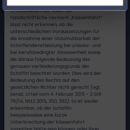
um eine beruflich veranlasste
Ortsabwesenheit. Allein der
handschriftliche Vermerk „Klassenfahrt“
lässt nicht erkennen, ob die
unterschiedlichen Voraussetzungen für
die Annahme einer Unzumutbarkeit der
Schöffendienstleistung bei urlaubs- und
bei berufsbedingter Abwesenheit sowie
die daraus folgende Bedeutung des
genauen Verhinderungsgrunds der
Schöffin beachtet wurden. Dies wird der
Bedeutung des Rechts auf den
gesetzlichen Richter nicht gerecht (vgl.
Senat, Urteil vom 4. Februar 2015 – 2 StR
76/14, NStZ 2015, 350, 352). Es ist weder
erkennbar, ob der Schöffin
beispielsweise eine kurze
Unterbrechung der Klassenfahrt
zumutbar hätte sein können, oder ihrer