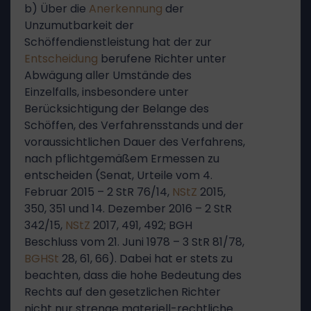
b) Über die
Anerkennung
der
Unzumutbarkeit der
Schöffendienstleistung hat der zur
Entscheidung
berufene Richter unter
Abwägung aller Umstände des
Einzelfalls, insbesondere unter
Berücksichtigung der Belange des
Schöffen, des Verfahrensstands und der
voraussichtlichen Dauer des Verfahrens,
nach pflichtgemäßem Ermessen zu
entscheiden (Senat, Urteile vom 4.
Februar 2015 – 2 StR 76/14,
NStZ
2015,
350, 351 und 14. Dezember 2016 – 2 StR
342/15,
NStZ
2017, 491, 492; BGH
Beschluss vom 21. Juni 1978 – 3 StR 81/78,
BGHSt
28, 61, 66). Dabei hat er stets zu
beachten, dass die hohe Bedeutung des
Rechts auf den gesetzlichen Richter
nicht nur strenge materiell-rechtliche