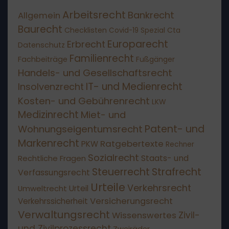
Arbeitsrecht
Bankrecht
Allgemein
Baurecht
Checklisten
Covid-19 Spezial
Cta
Europarecht
Erbrecht
Datenschutz
Familienrecht
Fachbeiträge
Fußgänger
Handels- und Gesellschaftsrecht
IT- und Medienrecht
Insolvenzrecht
Kosten- und Gebührenrecht
LKW
Medizinrecht
Miet- und
Patent- und
Wohnungseigentumsrecht
Markenrecht
Ratgebertexte
PKW
Rechner
Sozialrecht
Staats- und
Rechtliche Fragen
Steuerrecht
Strafrecht
Verfassungsrecht
Urteile
Verkehrsrecht
Umweltrecht
Urteil
Versicherungsrecht
Verkehrssicherheit
Verwaltungsrecht
Wissenswertes
Zivil-
und Zivilprozessrecht