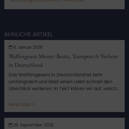
Zweiräder
ÄHNLICHE ARTIKEL
8. Januar 2026
Waffengesetz Messer: Besitz, Transport & Verbote
in Deutschland
Das Waffengesetz in Deutschland ist sehr
umfangreich und lässt einen Laien schnell den
Überblick verlieren. In Teil 1 klären wir auf, welche
Messer und Schwerter Sie besitzen und
transportieren dürfen.
MEHR LESEN
26. September 2025