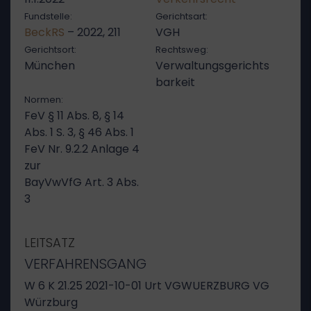
Fundstelle:
Gerichtsart:
BeckRS
– 2022, 211
VGH
Gerichtsort:
Rechtsweg:
München
Verwaltungsgerichts
barkeit
Normen:
FeV § 11 Abs. 8, § 14
Abs. 1 S. 3, § 46 Abs. 1
FeV Nr. 9.2.2 Anlage 4
zur
BayVwVfG Art. 3 Abs.
3
LEITSATZ
VERFAHRENSGANG
W 6 K 21.25 2021-10-01 Urt VGWUERZBURG VG
Würzburg