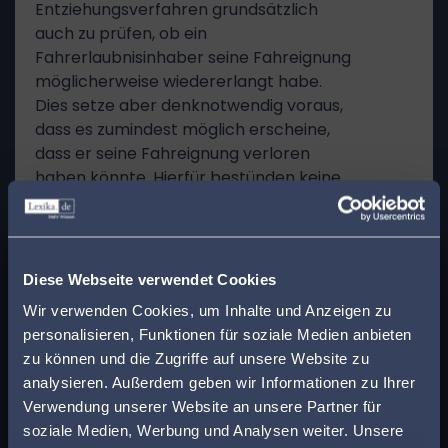
Entziehungsverfahren grundsätzlich
auch zu prüfen, ob ein
Fahrerlaubnisinhaber seine Fahreignung
möglicherweise wiedererlangt habe.
Dies setze aber denknotwendig voraus,
dass es zumindest möglich erscheine,
dass er seine Fahreignung verloren
haben könnte. Hierfür bestünden keine
Anhaltspunkte. Es sei lediglich bekannt,
dass der Kläger als gelegentlicher
Konsument einmal gegen das
x
Trennungsgebot verstoßen habe.
Finden Sie den
Diese Webseite verwendet Cookies
Hieraus lasse sich nicht in feststehender
passenden Anwalt in
Wir verwenden Cookies, um Inhalte und Anzeigen zu
Weise ableiten, dass er seine
personalisieren, Funktionen für soziale Medien anbieten
Fahreignung in der Vergangenheit
Ihrer Nähe!
zu können und die Zugriffe auf unsere Website zu
verloren haben könnte. Denn es
analysieren. Außerdem geben wir Informationen zu Ihrer
bestünden weder Anhaltspunkte für
Geben Sie Ihre Postleitzahl ein, um beim Lesen
Verwendung unserer Website an unsere Partner für
einen regelmäßigen Konsum von
eines Beitrags sofort einen kompetenten
soziale Medien, Werbung und Analysen weiter. Unsere
Cannabis
oder einen Mischkonsum oder