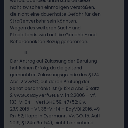
werde. Überdies unterscheide diese
nicht zwischen einmaligen Verstößen,
die nicht eine dauerhafte Gefahr für den
Straßenverkehr sein könnten.
Wegen des weiteren Sach- und
Streitstands wird auf die Gerichts- und
Behördenakten Bezug genommen.
II.
Der Antrag auf Zulassung der Berufung
hat keinen Erfolg, da die geltend
gemachten Zulassungsgründe des § 124
Abs. 2 VwGO, auf deren Prüfung der
Senat beschränkt ist (§ 124a Abs. 5 Satz
2 VwGO; BayVerfGH, E.v. 14.2.2006 – Vf.
133-VI 04 – VerfGHE 59, 47/52; E.v.
23.9.2015 – Vf. 38-VI-14 – BayVBl 2016, 49
Rn. 52; Happ in Eyermann, VwGO, 15. Aufl.
2019, § 124a Rn. 54), nicht hinreichend