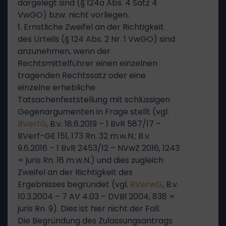
dargelegt sind (§ 124a Abs. 4 Satz 4
VwGO) bzw. nicht vorliegen.
1. Ernstliche Zweifel an der Richtigkeit
des Urteils (§ 124 Abs. 2 Nr. 1 VwGO) sind
anzunehmen, wenn der
Rechtsmittelführer einen einzelnen
tragenden Rechtssatz oder eine
einzelne erhebliche
Tatsachenfeststellung mit schlüssigen
Gegenargumenten in Frage stellt (vgl.
BVerfG
, B.v. 18.6.2019 – 1 BvR 587/17 –
BVerf-GE 151, 173 Rn. 32 m.w.N.; B.v.
9.6.2016 – 1 BvR 2453/12 – NVwZ 2016, 1243
= juris Rn. 16 m.w.N.) und dies zugleich
Zweifel an der Richtigkeit des
Ergebnisses begründet (vgl.
BVerwG
, B.v.
10.3.2004 – 7 AV 4.03 – DVBl 2004, 838 =
juris Rn. 9). Dies ist hier nicht der Fall.
Die Begründung des Zulassungsantrags