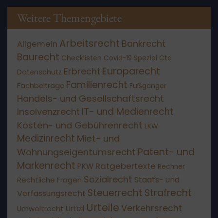
Weitere Themengebiete
Arbeitsrecht
Bankrecht
Allgemein
Baurecht
Checklisten
Covid-19 Spezial
Cta
Europarecht
Erbrecht
Datenschutz
Familienrecht
Fachbeiträge
Fußgänger
Handels- und Gesellschaftsrecht
IT- und Medienrecht
Insolvenzrecht
Kosten- und Gebührenrecht
LKW
Medizinrecht
Miet- und
Patent- und
Wohnungseigentumsrecht
Markenrecht
Ratgebertexte
PKW
Rechner
Sozialrecht
Staats- und
Rechtliche Fragen
Steuerrecht
Strafrecht
Verfassungsrecht
Urteile
Verkehrsrecht
Umweltrecht
Urteil