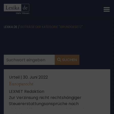
LEXIKA.DE
/
BEITRÄGE DER KATEGORIE "GRUNDGESETZ"
SUCHEN
Urteil |
30. Juni 2022
Europarecht
LEXNET Redaktion
Zur Verzinsung nicht rechtshängiger
Steuererstattungsansprüche nach
Nichtigerklärung des zugrundeliegenden