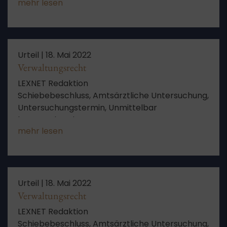
mehr lesen
Steuergesetzes – hier: kein
verfassungsunmittelbarer Anspruch auf
Verzinsung einer
Kernbrennstoffsteuererstattung nach
Nichtigerklärung des KernbrStG – keine
Urteil |
18. Mai 2022
gesetzgeberische Pflicht zur Normierung eines
Verwaltungsrecht
solchen Zinsanspruchs
LEXNET Redaktion
Schiebebeschluss, Amtsärztliche Untersuchung,
Untersuchungstermin, Unmittelbar
bevorstehend
mehr lesen
Urteil |
18. Mai 2022
Verwaltungsrecht
LEXNET Redaktion
Schiebebeschluss, Amtsärztliche Untersuchung,