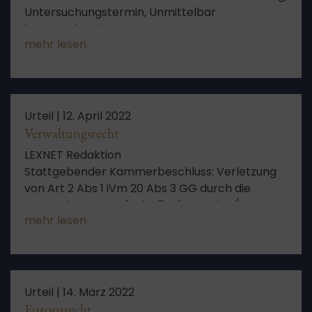
Untersuchungstermin, Unmittelbar
bevorstehend
mehr lesen
Urteil |
12. April 2022
Verwaltungsrecht
LEXNET Redaktion
Stattgebender Kammerbeschluss: Verletzung
von Art 2 Abs 1 iVm 20 Abs 3 GG durch die
Anwendung von § 8 Abs 7 S 2 KAB Bbg (juris:
mehr lesen
KAG BB) nach Wechsel des Aufgabenträgers –
Verstoß gegen die Bindungwirkung des
Beschlusses BVerfG, 12.11.2015, 1 BvR 2961/14
Urteil |
14. März 2022
Europarecht