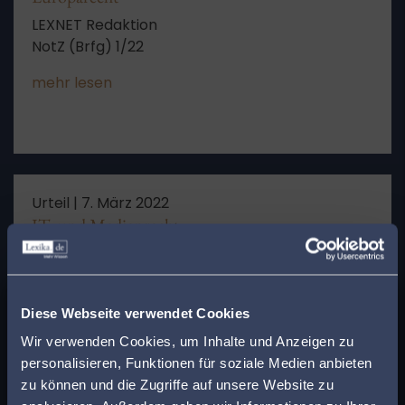
LEXNET Redaktion
NotZ (Brfg) 1/22
mehr lesen
Urteil |
7. März 2022
IT- und Medienrecht
LEXNET Redaktion
Einstufung einer Partei als Verdachtsfall
x
Finden Sie den
mehr lesen
Diese Webseite verwendet Cookies
passenden Anwalt in
Wir verwenden Cookies, um Inhalte und Anzeigen zu
personalisieren, Funktionen für soziale Medien anbieten
Ihrer Nähe!
zu können und die Zugriffe auf unsere Website zu