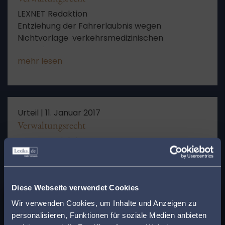
LEXNET Redaktion
Entziehung der Fahrerlaubnis wegen
Nichtvorlage verkehrsmedizinischen
Gutachtens
mehr lesen
Urteil |
11. Januar 2017
Verwaltungsrecht
LEXNET Redaktion
Unzulässige Feststellungsklage wegen
Subsidiarität
mehr lesen
Diese Webseite verwendet Cookies
x
Wir verwenden Cookies, um Inhalte und Anzeigen zu
Finden Sie den
personalisieren, Funktionen für soziale Medien anbieten