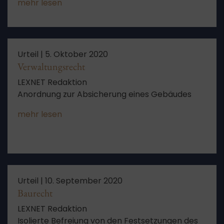
mehr lesen
Richteramt, Sofortige Vollziehbarkeit,
Vollstreckbare Verwaltungsakte, Anordnung
der sofortigen Vollziehbarkeit, Aufschiebende
Wirkung, Vollstreckungsvoraussetzungen,
Anordnung der aufschiebenden Wirkung,
Urteil |
5. Oktober 2020
Festsetzung des Streitwerts, Wert des
Verwaltungsrecht
Beschwerdegegenstandes,
LEXNET Redaktion
Rechtsschutzbedürfnis, Ortsbesichtigung,
Anordnung zur Absicherung eines Gebäudes
Rechtsbehelf, Rechtsmittelbelehrung,
Öffentliches Interesse,
mehr lesen
Prozeßbevollmächtigter, Eilverfahren,
Summarische Prüfung
Urteil |
10. September 2020
Baurecht
LEXNET Redaktion
Isolierte Befreiung von den Festsetzungen des