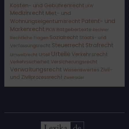
Kosten- und Gebührenrecht
LKW
Medizinrecht
Miet- und
Patent- und
Wohnungseigentumsrecht
Markenrecht
Ratgebertexte
PKW
Rechner
Sozialrecht
Staats- und
Rechtliche Fragen
Steuerrecht
Strafrecht
Verfassungsrecht
Urteile
Verkehrsrecht
Umweltrecht
Urteil
Versicherungsrecht
Verkehrssicherheit
Verwaltungsrecht
Wissenswertes
Zivil-
und Zivilprozessrecht
Zweiräder