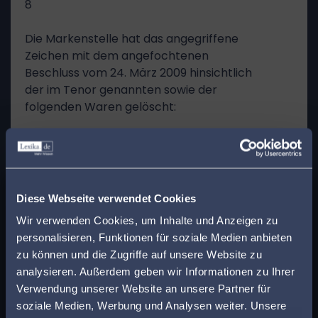
8
Die Markenstelle hat das angegriffene
Zeichen mit dem angefochtenen
Beschluss vom 24. März 2009 hinsichtlich
der im Tenor genannten sowie der
folgenden Waren gelöscht:
9
05: diätetische Erzeugnisse für
x
medizinische Zwecke, insbesondere
Finden Sie den
Diese Webseite verwendet Cookies
diätetische Lebensmittel zur
passenden Anwalt in
Wir verwenden Cookies, um Inhalte und Anzeigen zu
Gesundheitspflege auf der Basis von
personalisieren, Funktionen für soziale Medien anbieten
Vitaminen, Mineralstoffen,
Ihrer Nähe!
zu können und die Zugriffe auf unsere Website zu
Spurenelementen, entweder einzeln
analysieren. Außerdem geben wir Informationen zu Ihrer
oder in Kombination; Bonbons für
Geben Sie Ihre Postleitzahl ein, um beim Lesen
Verwendung unserer Website an unsere Partner für
medizinische Zwecke;
eines Beitrags sofort einen kompetenten
soziale Medien, Werbung und Analysen weiter. Unsere
Diätnahrungsmittel für medizinische