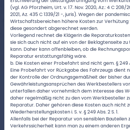
Erschwerung der Leistungserbringung vom Werkunte
(vgl. AG Pforzheim, Urt. v. 17. Nov. 2020, Az.: 4 C 208/20
2021, Az. 435 C 1339/21 -, juris). Wegen der pandemis
Wirtschaftsbereichen höhere Kosten zur Verhütung
diese gesondert abgerechnet werden.
Vorliegend rechnet die Klägerin die Reparaturkosten
sie sich auch nicht auf ein von der Beklagtenseite z
kann. Daher kann offenbleiben, ob die Rechnungsposi
Reparatur erstattungsfähig wäre.
b. Die Kosten einer Probefahrt sind nicht gem. § 249 A
Eine Probefahrt vor Rückgabe des Fahrzeugs dient n
der Kontrolle der Ordnungsgemäßheit der bisher du
Gewährleistungsansprüchen des Werkbestellers vor
unterfallen daher vornehmlich dem Interesse des
daher regelmäßig nicht zu den vom Werkbesteller zu
Reparatur. Daher gehören diese Kosten auch nicht z
Wiederherstellungskosten i. S. v. § 249 Abs. 2 S. 1.
Allenfalls bei der Reparatur von sensiblen Bauteile
Verkehrssicherheit kann man zu einem anderen Erge