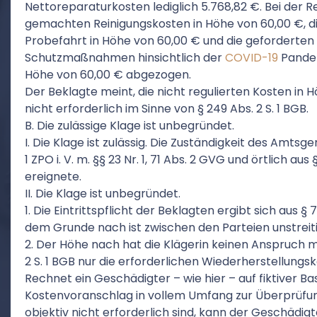
Nettoreparaturkosten lediglich 5.768,82 €. Bei der 
gemachten Reinigungskosten in Höhe von 60,00 €, di
Probefahrt in Höhe von 60,00 € und die geforderten
Schutzmaßnahmen hinsichtlich der
COVID-19
Pandem
Höhe von 60,00 € abgezogen.
Der Beklagte meint, die nicht regulierten Kosten in 
nicht erforderlich im Sinne von § 249 Abs. 2 S. 1 BGB.
B. Die zulässige Klage ist unbegründet.
I. Die Klage ist zulässig. Die Zuständigkeit des Amtsge
1 ZPO i. V. m. §§ 23 Nr. 1, 71 Abs. 2 GVG und örtlich aus
ereignete.
II. Die Klage ist unbegründet.
1. Die Eintrittspflicht der Beklagten ergibt sich aus 
dem Grunde nach ist zwischen den Parteien unstreiti
2. Der Höhe nach hat die Klägerin keinen Anspruch m
2 S. 1 BGB nur die erforderlichen Wiederherstellungsk
Rechnet ein Geschädigter – wie hier – auf fiktiver Ba
Kostenvoranschlag in vollem Umfang zur Überprüfung
objektiv nicht erforderlich sind, kann der Geschädigt