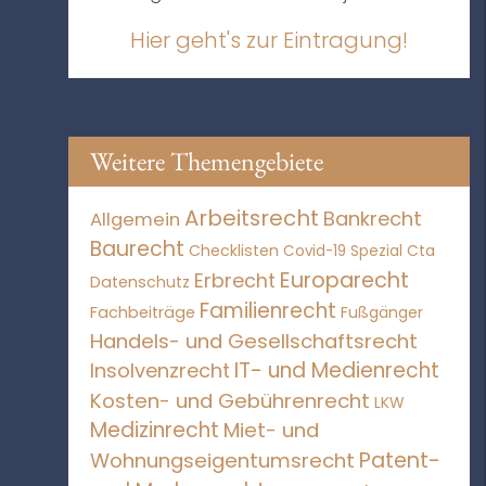
Hier geht's zur Eintragung!
Weitere Themengebiete
Arbeitsrecht
Bankrecht
Allgemein
Baurecht
Checklisten
Covid-19 Spezial
Cta
Europarecht
Erbrecht
Datenschutz
Familienrecht
Fachbeiträge
Fußgänger
Handels- und Gesellschaftsrecht
IT- und Medienrecht
Insolvenzrecht
Kosten- und Gebührenrecht
LKW
Medizinrecht
Miet- und
Patent-
Wohnungseigentumsrecht