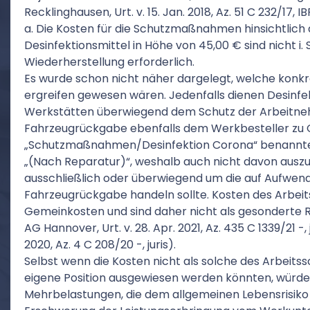
Recklinghausen, Urt. v. 15. Jan. 2018, Az. 51 C 232/17, I
a. Die Kosten für die Schutzmaßnahmen hinsichtlich
Desinfektionsmittel in Höhe von 45,00 € sind nicht i. S.
Wiederherstellung erforderlich.
Es wurde schon nicht näher dargelegt, welche ko
ergreifen gewesen wären. Jedenfalls dienen Desinf
Werkstätten überwiegend dem Schutz der Arbeitneh
Fahrzeugrückgabe ebenfalls dem Werkbesteller zu 
„Schutzmaßnahmen/Desinfektion Corona“ benannte P
„(Nach Reparatur)“, weshalb auch nicht davon auszug
ausschließlich oder überwiegend um die auf Aufwend
Fahrzeugrückgabe handeln sollte. Kosten des Arbeit
Gemeinkosten und sind daher nicht als gesonderte R
AG Hannover, Urt. v. 28. Apr. 2021, Az. 435 C 1339/21 -, j
2020, Az. 4 C 208/20 -, juris).
Selbst wenn die Kosten nicht als solche des Arbeitss
eigene Position ausgewiesen werden könnten, würde
Mehrbelastungen, die dem allgemeinen Lebensrisiko 