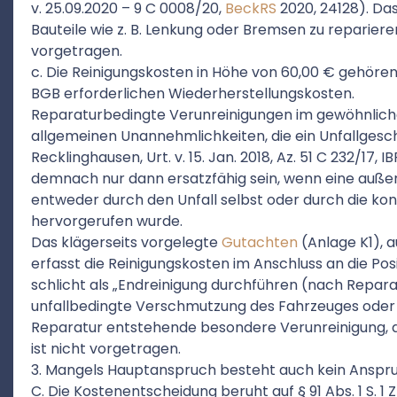
v. 25.09.2020 – 9 C 0008/20,
BeckRS
2020, 24128). Da
Bauteile wie z. B. Lenkung oder Bremsen zu repariere
vorgetragen.
c. Die Reinigungskosten in Höhe von 60,00 € gehören n
BGB erforderlichen Wiederherstellungskosten.
Reparaturbedingte Verunreinigungen im gewöhnlic
allgemeinen Unannehmlichkeiten, die ein Unfallges
Recklinghausen, Urt. v. 15. Jan. 2018, Az. 51 C 232/17,
demnach nur dann ersatzfähig sein, wenn eine auß
entweder durch den Unfall selbst oder durch die k
hervorgerufen wurde.
Das klägerseits vorgelegte
Gutachten
(Anlage K1), 
erfasst die Reinigungskosten im Anschluss an die Po
schlicht als „Endreinigung durchführen (nach Reparat
unfallbedingte Verschmutzung des Fahrzeuges oder
Reparatur entstehende besondere Verunreinigung, d
ist nicht vorgetragen.
3. Mangels Hauptanspruch besteht auch kein Anspru
C. Die Kostenentscheidung beruht auf § 91 Abs. 1 S. 1 