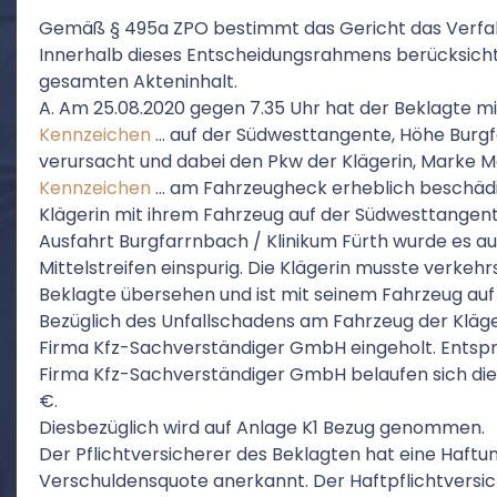
Gemäß § 495a ZPO bestimmt das Gericht das Verfah
Innerhalb dieses Entscheidungsrahmens berücksichti
gesamten Akteninhalt.
A. Am 25.08.2020 gegen 7.35 Uhr hat der Beklagte m
Kennzeichen
… auf der Südwesttangente, Höhe Burgf
verursacht und dabei den Pkw der Klägerin, Marke 
Kennzeichen
… am Fahrzeugheck erheblich beschädigt
Klägerin mit ihrem Fahrzeug auf der Südwesttangent
Ausfahrt Burgfarrnbach / Klinikum Fürth wurde es a
Mittelstreifen einspurig. Die Klägerin musste verke
Beklagte übersehen und ist mit seinem Fahrzeug auf
Bezüglich des Unfallschadens am Fahrzeug der Kläg
Firma Kfz-Sachverständiger GmbH eingeholt. Ents
Firma Kfz-Sachverständiger GmbH belaufen sich die
€.
Diesbezüglich wird auf Anlage K1 Bezug genommen.
Der Pflichtversicherer des Beklagten hat eine Haft
Verschuldensquote anerkannt. Der Haftpflichtversic