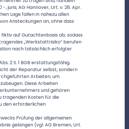
rnehmer zu tragen sind, handeln
 -, juris; AG Hannover, Urt. v. 28. Apr.
chen Lage fallen in nahezu allen
 von Ansteckungen an, ohne dass
 fiktiv auf Gutachtenbasis ab, sodass
u tragendes „Werkstattrisiko“ berufen
tion nach tatsächlich erfolgter
bs. 2 S. 1 BGB erstattungsfähig.
icht der Reparatur selbst, sondern
rchgeführten Arbeiten, um
zubeugen. Diese Arbeiten
 Werkunternehmers und gehören
 tragenden Kosten für die
u den erforderlichen
n zwecks Prüfung der allgemeinen
bnis gelangen (vgl. AG Bremen, Urt.