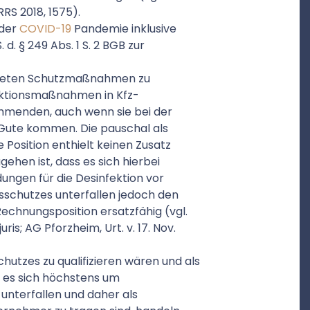
BRRS 2018, 1575).
 der
COVID-19
Pandemie inklusive
 d. § 249 Abs. 1 S. 2 BGB zur
nkreten Schutzmaßnahmen zu
ektionsmaßnahmen in Kfz-
menden, auch wenn sie bei der
Gute kommen. Die pauschal als
osition enthielt keinen Zusatz
ehen ist, dass es sich hierbei
ungen für die Desinfektion vor
sschutzes unterfallen jedoch den
echnungsposition ersatzfähig (vgl.
uris; AG Pforzheim, Urt. v. 17. Nov.
chutzes zu qualifizieren wären und als
 es sich höchstens um
unterfallen und daher als