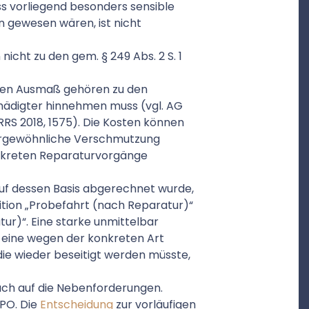
ss vorliegend besonders sensible
n gewesen wären, ist nicht
icht zu den gem. § 249 Abs. 2 S. 1
hen Ausmaß gehören zu den
chädigter hinnehmen muss (vgl. AG
 IBRRS 2018, 1575). Die Kosten können
ergewöhnliche Verschmutzung
onkreten Reparaturvorgänge
auf dessen Basis abgerechnet wurde,
sition „Probefahrt (nach Reparatur)“
ur)“. Eine starke unmittelbar
 eine wegen der konkreten Art
ie wieder beseitigt werden müsste,
ch auf die Nebenforderungen.
ZPO. Die
Entscheidung
zur vorläufigen