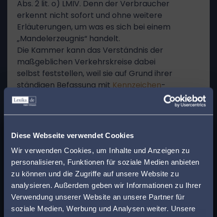
Abs. 2 lit. o) LMIV. Denn der Verbraucher
erkennt nicht sofort und ohne weitere
Erläuterungen, um was es sich bei einem
„Mandelerzeugnis“ handelt.
Die Kammer kann das Verständnis der
maßgeblichen Verkehrskreise dabei
selbst feststellen, weil sie auf Grund ihrer
ständigen Befassung mit
Kennzeichen
-
und Wettbewerbsstreitsachen in der
Lage ist, das Verkehrsverständnis
anhand ihrer Erfahrungen selbst zu
x
beurteilen (st. Rspr., vgl. nur OLG
Finden Sie den
Diese Webseite verwendet Cookies
München
GRUR
-RR 2016, 270 –
passenden Anwalt in
Wir verwenden Cookies, um Inhalte und Anzeigen zu
Klosterseer), und weil die
personalisieren, Funktionen für soziale Medien anbieten
Kammermitglieder selbst zum
Ihrer Nähe!
zu können und die Zugriffe auf unsere Website zu
angesprochenen Verkehr, nämlich dem
analysieren. Außerdem geben wir Informationen zu Ihrer
des Durchschnittsverbrauchers und
Geben Sie Ihre Postleitzahl ein, um beim Lesen
Verwendung unserer Website an unsere Partner für
potenziellen Käufers von veganen
eines Beitrags sofort einen kompetenten
soziale Medien, Werbung und Analysen weiter. Unsere
Lebensmitteln, gehören.