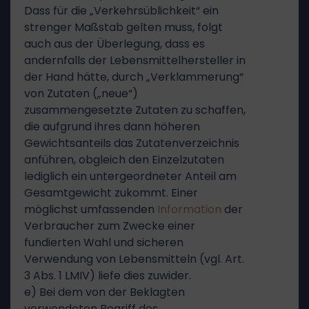
Dass für die „Verkehrsüblichkeit“ ein
strenger Maßstab gelten muss, folgt
auch aus der Überlegung, dass es
andernfalls der Lebensmittelhersteller in
der Hand hätte, durch „Verklammerung“
von Zutaten („neue“)
zusammengesetzte Zutaten zu schaffen,
die aufgrund ihres dann höheren
Gewichtsanteils das Zutatenverzeichnis
anführen, obgleich den Einzelzutaten
lediglich ein untergeordneter Anteil am
Gesamtgewicht zukommt. Einer
möglichst umfassenden
Information
der
Verbraucher zum Zwecke einer
fundierten Wahl und sicheren
Verwendung von Lebensmitteln (vgl. Art.
3 Abs. 1 LMIV) liefe dies zuwider.
e) Bei dem von der Beklagten
verwendeten Begriff des