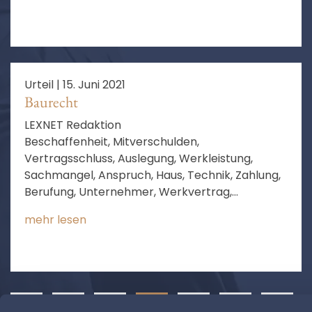
Urteil |
15. Juni 2021
Baurecht
LEXNET Redaktion
Beschaffenheit, Mitverschulden,
Vertragsschluss, Auslegung, Werkleistung,
Sachmangel, Anspruch, Haus, Technik, Zahlung,
Berufung, Unternehmer, Werkvertrag,
Berechnung, Aussicht auf Erfolg, vereinbarte
mehr lesen
Beschaffenheit, keine Aussicht auf Erfolg
❮
1
2
3
4
5
6
…