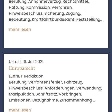
Berufung, Annahmeverzug, Rechtsmittel,
Haftung, Kommission, Verfahren,
Hinweisbeschluss, Sicherung, Zugang,
Bedeutung, Kraftfahrtbundesamt, Feststellung,
Klageantrag, Wiederholung, Fortbildung des
mehr lesen
Rechts, Aussicht auf Erfolg, Die Fortbildung des
Rechts
Urteil |
16. Juli 2021
Europarecht
LEXNET Redaktion
Berufung, Verfahrensfehler, Fahrzeug,
Hinweisbeschluss, Anforderungen, Verwendung,
Manipulation, Schriftsatz, Vorbringen,
Emissionen, Bezugnahme, Zusammenhang,
Verweis, Vortrag, ins Blaue hinein
mehr lesen