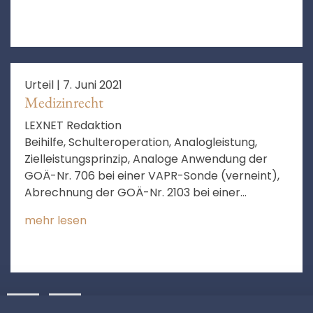
Urteil |
7. Juni 2021
Medizinrecht
LEXNET Redaktion
Beihilfe, Schulteroperation, Analogleistung,
Zielleistungsprinzip, Analoge Anwendung der
GOÄ-Nr. 706 bei einer VAPR-Sonde (verneint),
Abrechnung der GOÄ-Nr. 2103 bei einer
Kapsultomie des Schultergelenks (verneint),
mehr lesen
Mehrfache Abrechnung der GOÄ-Nr. 2405
(verneint), Abrechnung der GOÄ-Nr. 2076 bei
Anerkennung der GOÄ-Nr. 2137a (verneint),
Abrechnung der GOÄ-Nr. 2072 für
Durchtrennung des Ligamentum
32
❯
coracoacromiale bei Anerkennung der GOÄ-Nr.