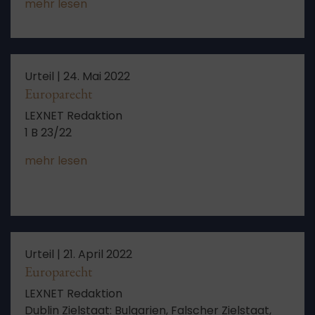
mehr lesen
Abschiebung (bejaht)
Urteil |
24. Mai 2022
Europarecht
LEXNET Redaktion
1 B 23/22
mehr lesen
Urteil |
21. April 2022
Europarecht
LEXNET Redaktion
Dublin Zielstaat: Bulgarien, Falscher Zielstaat,