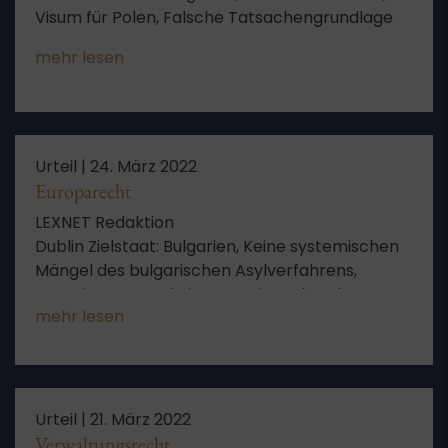
Visum für Polen, Falsche Tatsachengrundlage
mehr lesen
Urteil |
24. März 2022
Europarecht
LEXNET Redaktion
Dublin Zielstaat: Bulgarien, Keine systemischen
Mängel des bulgarischen Asylverfahrens,
Gesteigertes Vorbringen, Keine Erkrankung
mehr lesen
nachgewiesen
Urteil |
21. März 2022
Verwaltungsrecht