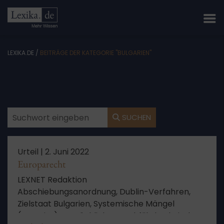
LEXIKA.DE
/
BEITRÄGE DER KATEGORIE "BULGARIEN"
SUCHEN
Urteil |
2. Juni 2022
Europarecht
LEXNET Redaktion
Abschiebungsanordnung, Dublin-Verfahren,
Zielstaat Bulgarien, Systemische Mängel
(verneint), Tatsächliche Durchführbarkeit der