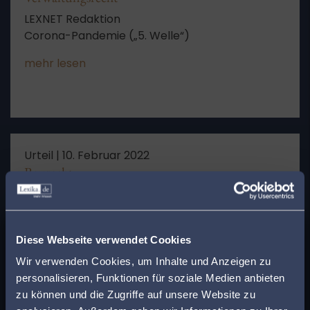
LEXNET Redaktion
Corona-Pandemie („5. Welle“)
mehr lesen
Urteil |
10. Februar 2022
Baurecht
LEXNET Redaktion
4 B 20/21
x
Finden Sie den
mehr lesen
Diese Webseite verwendet Cookies
passenden Anwalt in
Wir verwenden Cookies, um Inhalte und Anzeigen zu
personalisieren, Funktionen für soziale Medien anbieten
Ihrer Nähe!
zu können und die Zugriffe auf unsere Website zu