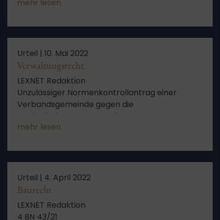
mehr lesen
Gütergemeinschaft, gemeinschaftliche
Verwaltung des Gesamtguts, gewillkürte
Prozessstandschaft
Urteil |
10. Mai 2022
Verwaltungsrecht
LEXNET Redaktion
Unzulässiger Normenkontrollantrag einer
Verbandsgemeinde gegen die
Ausbaubeitragssatzung einer
mehr lesen
verbandsangehörigen Ortsgemeinde wegen
fehlendem Rechtsschutzinteresse und
unzulässiger Rechtsausübung
Urteil |
4. April 2022
Baurecht
LEXNET Redaktion
4 BN 43/21