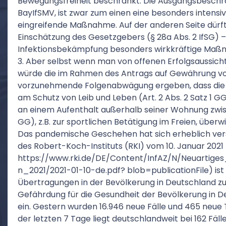
Bewegungsfreiheit beschränkt. Die Ausgangsbeschrän
BayIfSMV, ist zwar zum einen eine besonders intensiv
eingreifende Maßnahme. Auf der anderen Seite dürfte
Einschätzung des Gesetzgebers (§ 28a Abs. 2 IfSG) – 
Infektionsbekämpfung besonders wirkkräftige Maßn
3. Aber selbst wenn man von offenen Erfolgsaussich
würde die im Rahmen des Antrags auf Gewährung vo
vorzunehmende Folgenabwägung ergeben, dass die
am Schutz von Leib und Leben (Art. 2 Abs. 2 Satz 1 G
an einem Aufenthalt außerhalb seiner Wohnung zwisch
GG), z.B. zur sportlichen Betätigung im Freien, überw
Das pandemische Geschehen hat sich erheblich vers
des Robert-Koch-Instituts (RKI) vom 10. Januar 2021 
https://www.rki.de/DE/Content/InfAZ/N/Neuartiges
n_2021/2021-01-10-de.pdf? blob=publicationFile) ist 
Übertragungen in der Bevölkerung in Deutschland zu
Gefährdung für die Gesundheit der Bevölkerung in D
ein. Gestern wurden 16.946 neue Fälle und 465 neue T
der letzten 7 Tage liegt deutschlandweit bei 162 Fäll