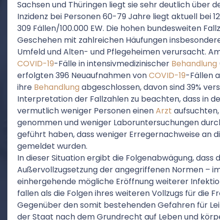
Sachsen und Thüringen liegt sie sehr deutlich über 
Inzidenz bei Personen 60-79 Jahre liegt aktuell bei 1
309 Fällen/100.000 EW. Die hohen bundesweiten Fall
Geschehen mit zahlreichen Häufungen insbesondere 
Umfeld und Alten- und Pflegeheimen verursacht. Am 
COVID-19
-Fälle in intensivmedizinischer
Behandlung
erfolgten 396 Neuaufnahmen von
COVID-19
-Fällen a
ihre
Behandlung
abgeschlossen, davon sind 39% verst
Interpretation der Fallzahlen zu beachten, dass in
vermutlich weniger Personen einen
Arzt
aufsuchten
genommen und weniger Laboruntersuchungen durchg
geführt haben, dass weniger Erregernachweise an d
gemeldet wurden.
In dieser Situation ergibt die Folgenabwägung, dass 
Außervollzugsetzung der angegriffenen Normen – im 
einhergehende mögliche Eröffnung weiterer Infekti
fallen als die Folgen ihres weiteren Vollzugs für die F
Gegenüber den somit bestehenden Gefahren für Lei
der Staat nach dem Grundrecht auf Leben und körpe