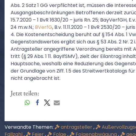
Abs. 2 Satz 1 GG verpflichtet ist, müssen die Interes
Ausgangsbeschränkungen Betroffenen derzeit zurüc
15.7.2020 – 1 BvR 1630/20 – juris Rn. 25; BayVerfGH, E.v.
24 m.w.N.;
BVerfG
, B.v. 11.11.2020 – 1 BvR 2530/20 – juris 
4. Die Kostenentscheidung beruht auf § 154 Abs. 1 V
Gegenstandswertes ergibt sich aus § 53 Abs. 2 Nr. 2 i
Antragsteller angegriffene Verordnung bereits mit Ab
tritt (§ 29 Abs. 1 11. BayIfSMV), zielt der Eilantrag i
Hauptsache, weshalb eine Reduzierung des Gegensta
der Grundlage von Ziff. 1.5 des Streitwertkatalogs fü
nicht angebracht ist.
Jetzt teilen:
Verwandte Themen:
antragsteller
,
Außervollzug
Fallzahl
,
Feier
,
Folge
,
Folgenabwägung
,
geg