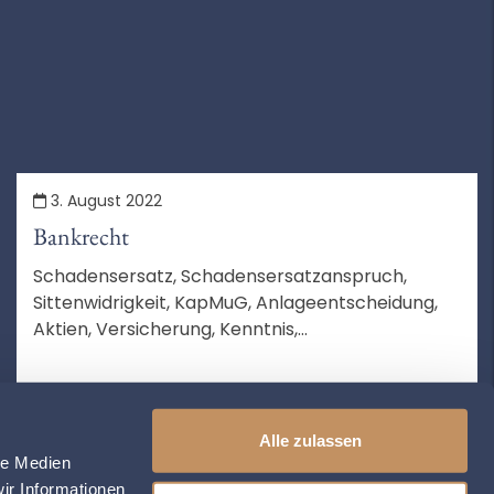
3. August 2022
Bankrecht
Schadensersatz, Schadensersatzanspruch,
Sittenwidrigkeit, KapMuG, Anlageentscheidung,
Aktien, Versicherung, Kenntnis,
Schadensberechnung, Feststellungsziele,
Verfahren, Aussetzung, Schutzgesetz,
MEHR LESEN
Berufungsverfahren, von Amts wegen
Alle zulassen
le Medien
ir Informationen