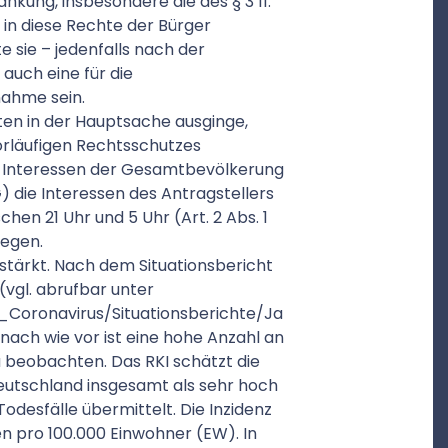
kung, insbesondere die des § 3 11.
 in diese Rechte der Bürger
 sie – jedenfalls nach der
auch eine für die
ahme sein.
ten in der Hauptsache ausginge,
rläufigen Rechtsschutzes
 Interessen der Gesamtbevölkerung
G) die Interessen des Antragstellers
en 21 Uhr und 5 Uhr (Art. 2 Abs. 1
iegen.
tärkt. Nach dem Situationsbericht
(vgl. abrufbar unter
_Coronavirus/Situationsberichte/Ja
nach wie vor ist eine hohe Anzahl an
 beobachten. Das RKI schätzt die
eutschland insgesamt als sehr hoch
odesfälle übermittelt. Die Inzidenz
en pro 100.000 Einwohner (EW). In