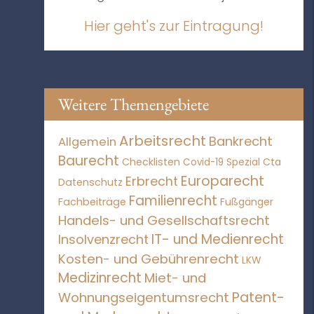
Hier geht's zur Eintragung!
Weitere Themengebiete
Arbeitsrecht
Bankrecht
Allgemein
Baurecht
Checklisten
Covid-19 Spezial
Cta
Europarecht
Erbrecht
Datenschutz
Familienrecht
Fachbeiträge
Fußgänger
Handels- und Gesellschaftsrecht
IT- und Medienrecht
Insolvenzrecht
Kosten- und Gebührenrecht
LKW
Medizinrecht
Miet- und
Patent-
Wohnungseigentumsrecht