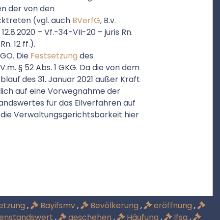
sen der von den
ktreten (vgl. auch
BVerfG
, B.v.
 12.8.2020 – Vf.-34-VII-20 – juris Rn.
Rn. 12 ff.).
wGO. Die
Festsetzung
des
.V.m. § 52 Abs. 1 GKG. Da die von dem
lauf des 31. Januar 2021 außer Kraft
nhaltlich auf eine Vorwegnahme der
ndswertes für das Eilverfahren auf
r die Verwaltungsgerichtsbarkeit hier
setzung
,
Bayifsmv
,
Bevölkerung
,
eröffnung
,
enstandswert
,
geschehen
,
Häufung
,
Ifsg
,