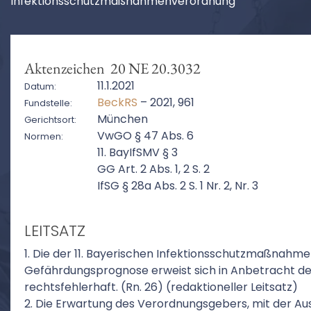
Infektionsschutzmaßnahmenverordnung
Aktenzeichen 20 NE 20.3032
11.1.2021
Datum:
BeckRS
– 2021, 961
Fundstelle:
München
Gerichtsort:
VwGO § 47 Abs. 6
Normen:
11. BayIfSMV § 3
GG Art. 2 Abs. 1, 2 S. 2
IfSG § 28a Abs. 2 S. 1 Nr. 2, Nr. 3
LEITSATZ
1. Die der 11. Bayerischen Infektionsschutzmaßnah
Gefährdungsprognose erweist sich in Anbetracht de
rechtsfehlerhaft. (Rn. 26) (redaktioneller Leitsatz)
2. Die Erwartung des Verordnungsgebers, mit der 