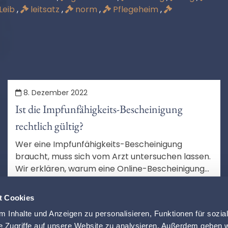
Leib
,
leitsatz
,
norm
,
Pflegeheim
,
8. Dezember 2022
Ist die Impfunfähigkeits-Bescheinigung
rechtlich gültig?
Wer eine Impfunfähigkeits-Bescheinigung
braucht, muss sich vom Arzt untersuchen lassen.
Wir erklären, warum eine Online-Bescheinigung
rechtlich nicht gültig ist.
MEHR LESEN
t Cookies
 Inhalte und Anzeigen zu personalisieren, Funktionen für sozia
e Zugriffe auf unsere Website zu analysieren. Außerdem geben w