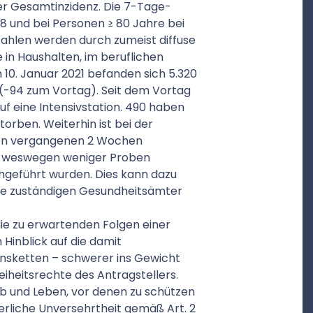
der Gesamtinzidenz. Die 7-Tage-
28 und bei Personen ≥ 80 Jahre bei
zahlen werden durch zumeist diffuse
in Haushalten, im beruflichen
10. Januar 2021 befanden sich 5.320
(-94 zum Vortag). Seit dem Vortag
uf eine Intensivstation. 490 haben
orben. Weiterhin ist bei der
 den vergangenen 2 Wochen
, weswegen weniger Proben
eführt wurden. Dies kann dazu
ie zuständigen Gesundheitsämter
die zu erwartenden Folgen einer
Hinblick auf die damit
onsketten – schwerer ins Gewicht
reiheitsrechte des Antragstellers.
b und Leben, vor denen zu schützen
rliche Unversehrtheit gemäß Art. 2