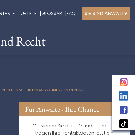
RTEXTE
URTEILE
GLOSSAR
FAQ
SIE SIND ANWALT?
und Recht
EN INFEKTIONSSCHUTZMASSNAHMENVERORDNUNG
Für Anwälte - Ihre Chance
Gewinnen Sie neue Mandanten und
tragen Ihre Kontaktdaten jetzt ein.