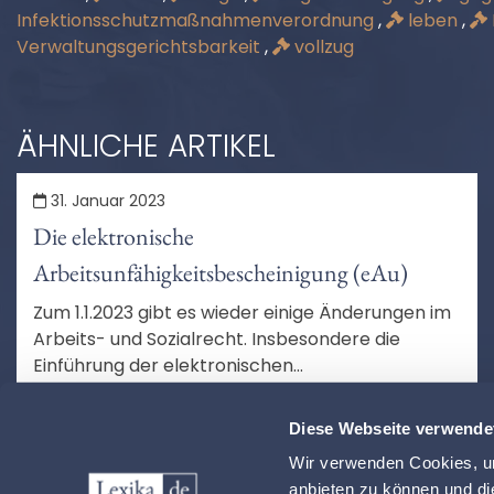
Infektionsschutzmaßnahmenverordnung
,
leben
,
Verwaltungsgerichtsbarkeit
,
vollzug
ÄHNLICHE ARTIKEL
31. Januar 2023
Die elektronische
Arbeitsunfähigkeitsbescheinigung (eAu)
Zum 1.1.2023 gibt es wieder einige Änderungen im
Arbeits- und Sozialrecht. Insbesondere die
Einführung der elektronischen
Arbeitsunfähigkeitsbescheinigung (eAU) betrifft
MEHR LESEN
viele Menschen in Deutschland. Wir klären auf.
Diese Webseite verwende
Wir verwenden Cookies, um
anbieten zu können und di