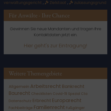
verwaltungsgericht
,
Zielstaat
,
zulassungsgrund
Für Anwälte - Ihre Chance
Gewinnen Sie neue Mandanten und tragen Ihre
Kontaktdaten jetzt ein.
Hier geht's zur Eintragung!
Weitere Themengebiete
Arbeitsrecht
Bankrecht
Allgemein
Baurecht
Checklisten
Covid-19 Spezial
Cta
Europarecht
Erbrecht
Datenschutz
Familienrecht
Fachbeiträge
Fußgänger