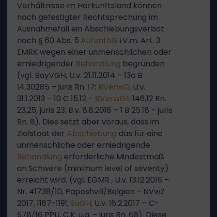
Verhältnisse im Herkunftsland können
nach gefestigter Rechtsprechung im
Ausnahmefall ein Abschiebungsverbot
nach § 60 Abs. 5
AufenthG
i.V.m. Art. 3
EMRK wegen einer unmenschlichen oder
erniedrigender
Behandlung
begründen
(vgl. BayVGH, U.v. 21.11.2014 – 13a B
14.30285 – juris Rn. 17;
BVerwG
, U.v.
31.1.2013 – 10 C 15.12 –
BVerwGE
146,12 Rn.
23,25, juris 23; B.v. 8.8.2018 – 1 B 25.18 – juris
Rn. 8). Dies setzt aber voraus, dass im
Zielstaat der
Abschiebung
das für eine
unmenschliche oder erniedrigende
Behandlung
erforderliche Mindestmaß
an Schwere (minimum level of severity)
erreicht wird. (vgl. EGMR , U.v. 13.12.2016 –
Nr. 41738/10, Paposhvili/Belgien – NVwZ
2017, 1187-1191;
EuGH
, U.v. 16.2.2017 – C-
578/16 PPU, C.K. u.a. – juris Rn. 68). Diese