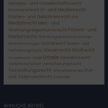
Handels- und Gesellschaftsrecht
IT- und Medienrecht
Insolvenzrecht
Kosten- und Gebührenrecht
LKW
Medizinrecht
Miet- und
Patent- und
Wohnungseigentumsrecht
Markenrecht
Ratgebertexte
PKW
Rechner
Sozialrecht
Staats- und
Rechtliche Fragen
Steuerrecht
Strafrecht
Verfassungsrecht
Urteile
Verkehrsrecht
Umweltrecht
Urteil
Versicherungsrecht
Verkehrssicherheit
Verwaltungsrecht
Wissenswertes
Zivil-
und Zivilprozessrecht
Zweiräder
ÄHNLICHE ARTIKEL