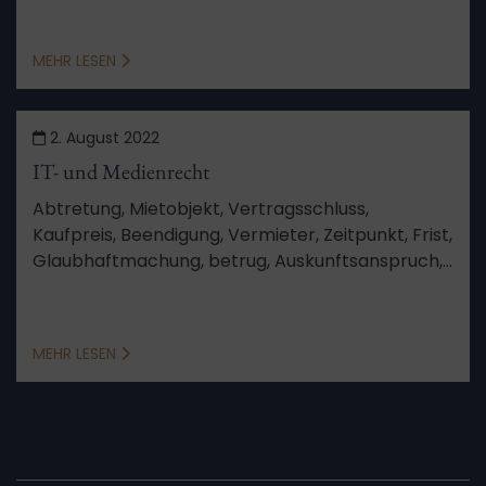
Verfahren, Aussetzung, Schutzgesetz,
Berufungsverfahren, von Amts wegen
MEHR LESEN
2. August 2022
IT- und Medienrecht
Abtretung, Mietobjekt, Vertragsschluss,
Kaufpreis, Beendigung, Vermieter, Zeitpunkt, Frist,
Glaubhaftmachung, betrug, Auskunftsanspruch,
Vertragsurkunde, Auskunft, Anlage, Sinn und
Zweck, Vorwegnahme der Hauptsache, kein
Anspruch
MEHR LESEN