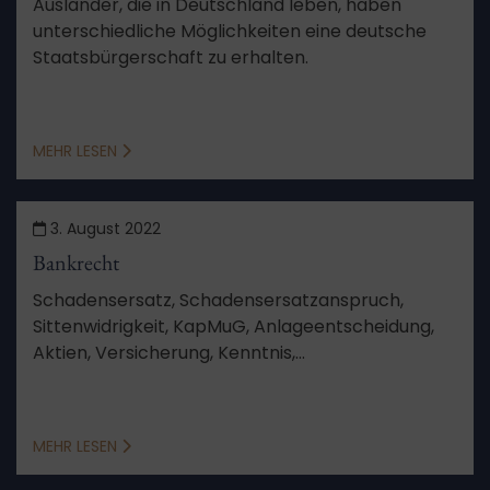
Ausländer, die in Deutschland leben, haben
unterschiedliche Möglichkeiten eine deutsche
Staatsbürgerschaft zu erhalten.
MEHR LESEN
3. August 2022
Bankrecht
Schadensersatz, Schadensersatzanspruch,
Sittenwidrigkeit, KapMuG, Anlageentscheidung,
Aktien, Versicherung, Kenntnis,
Schadensberechnung, Feststellungsziele,
Verfahren, Aussetzung, Schutzgesetz,
Berufungsverfahren, von Amts wegen
MEHR LESEN