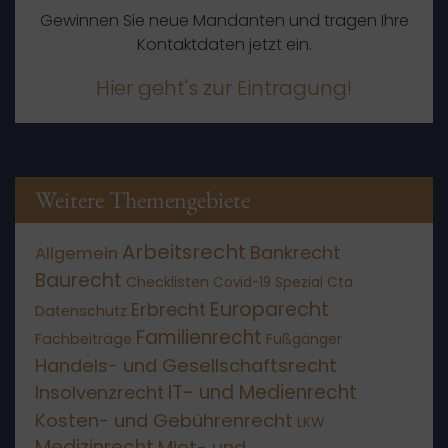
Gewinnen Sie neue Mandanten und tragen Ihre
Kontaktdaten jetzt ein.
Hier geht's zur Eintragung!
Weitere Themengebiete
Arbeitsrecht
Bankrecht
Allgemein
Baurecht
Checklisten
Covid-19 Spezial
Cta
Europarecht
Erbrecht
Datenschutz
Familienrecht
Fachbeiträge
Fußgänger
Handels- und Gesellschaftsrecht
IT- und Medienrecht
Insolvenzrecht
Kosten- und Gebührenrecht
LKW
Medizinrecht
Miet- und