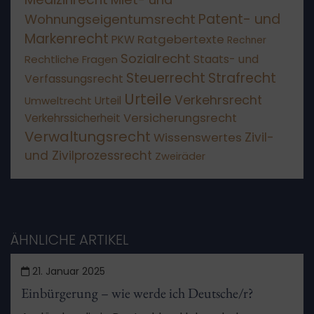
Patent- und
Wohnungseigentumsrecht
Markenrecht
Ratgebertexte
PKW
Rechner
Sozialrecht
Staats- und
Rechtliche Fragen
Steuerrecht
Strafrecht
Verfassungsrecht
Urteile
Verkehrsrecht
Umweltrecht
Urteil
Versicherungsrecht
Verkehrssicherheit
Verwaltungsrecht
Wissenswertes
Zivil-
und Zivilprozessrecht
Zweiräder
ÄHNLICHE ARTIKEL
21. Januar 2025
Einbürgerung – wie werde ich Deutsche/r?