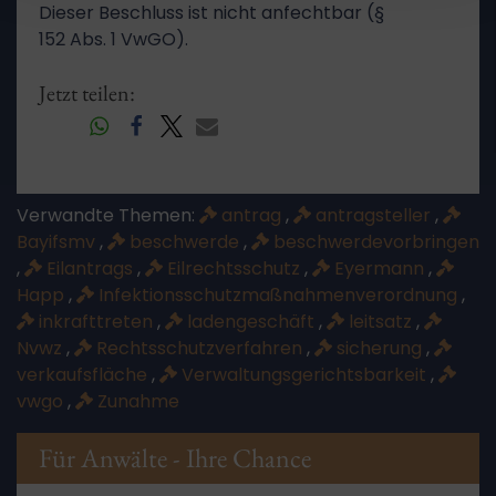
Dieser Beschluss ist nicht anfechtbar (§
152 Abs. 1 VwGO).
Jetzt teilen:
Verwandte Themen:
antrag
,
antragsteller
,
Bayifsmv
,
beschwerde
,
beschwerdevorbringen
,
Eilantrags
,
Eilrechtsschutz
,
Eyermann
,
Happ
,
Infektionsschutzmaßnahmenverordnung
,
inkrafttreten
,
ladengeschäft
,
leitsatz
,
Nvwz
,
Rechtsschutzverfahren
,
sicherung
,
verkaufsfläche
,
Verwaltungsgerichtsbarkeit
,
vwgo
,
Zunahme
Für Anwälte - Ihre Chance