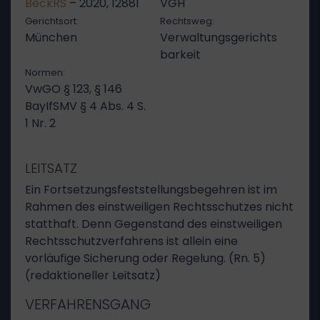
BeckRS
– 2020, 12881
VGH
Gerichtsort:
Rechtsweg:
München
Verwaltungsgerichts
barkeit
Normen:
VwGO § 123, § 146
BayIfSMV § 4 Abs. 4 S.
1 Nr. 2
LEITSATZ
Ein Fortsetzungsfeststellungsbegehren ist im
Rahmen des einstweiligen Rechtsschutzes nicht
statthaft. Denn Gegenstand des einstweiligen
Rechtsschutzverfahrens ist allein eine
vorläufige Sicherung oder Regelung. (Rn. 5)
(redaktioneller Leitsatz)
VERFAHRENSGANG