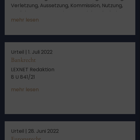
Verletzung, Aussetzung, Kommission, Nutzung,
Verfahren, EuGH, Register, Betriebserlaubnis,
mehr lesen
Betriebsuntersagung, Zulassung,
Stellungnahme, Aussetzung des Verfahrens,
Zulassung des Fahrzeugs
Urteil |
1. Juli 2022
Bankrecht
LEXNET Redaktion
8 U 841/21
mehr lesen
Urteil |
28. Juni 2022
Europarecht