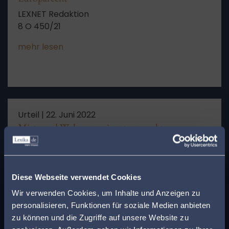
LEXNET Redaktion
8 O 450/21
mehr lesen
Urteil |
22. Juni 2022
Miet- und Wohnungseigentumsrecht
LEXNET Redaktion
Vorrang einer Lasteneintragungsregelung in der
x
Teilungserklärung auch bei erstmaliger
Finden Sie den
Diese Webseite verwendet Cookies
Herstellung eines Brandschutzkonzepts
mehr lesen
passenden Anwalt in
Wir verwenden Cookies, um Inhalte und Anzeigen zu
personalisieren, Funktionen für soziale Medien anbieten
Ihrer Nähe!
zu können und die Zugriffe auf unsere Website zu