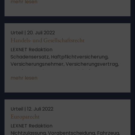
mehr lesen
Zeitpunkt, Beschwerde, Verfahren, Schriftsatz,
Rechtssache, EuGH, Anspruch, Aussetzung des
Rechtsstreits, erneute Entscheidung
Urteil |
20. Juli 2022
Handels- und Gesellschaftsrecht
LEXNET Redaktion
Schadensersatz, Haftpflichtversicherung,
Versicherungsnehmer, Versicherungsvertrag,
Berufung, Auslegung, Prospekthaftung,
mehr lesen
Versicherer, Verbraucherschutz,
Haftpflichtversicherer, Anspruch,
Ausgleichsanspruch, Verfahren, Haftung,
ungerechtfertigter Bereicherung,
eingegangene Berufung, kraft Gesetzes
Urteil |
12. Juli 2022
Europarecht
LEXNET Redaktion
Nichtzulassung, Vorabentscheidung, Fahrzeug,