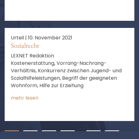
Urteil |
10. November 2021
Sozialrecht
LEXNET Redaktion
Kostenerstattung, Vorrang-Nachrang-
Verhältnis, Konkurrenz zwischen Jugend- und
Sozialhilfeleistungen, Begriff der geeigneten
Wohnform, Hilfe zur Erziehung
mehr lesen
1
2
3
4
…
13
❯