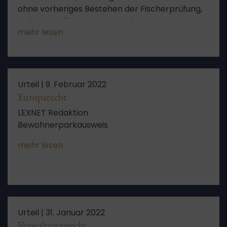
ohne vorheriges Bestehen der Fischerprüfung,
Spätaussiedler, Gleichwertigkeit eines in
mehr lesen
Russland erworbenen fischereilichen
Befähigungsnachweises (verneint)
Urteil |
9. Februar 2022
Europarecht
LEXNET Redaktion
Bewohnerparkausweis
mehr lesen
Urteil |
31. Januar 2022
Verwaltungsrecht