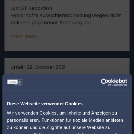
LEXNET Redaktion
Fehlerhafte Auswahlentscheidung wegen nicht
bekannt gegebener Änderung der
Verwaltungspraxis
mehr lesen
Urteil |
29. Oktober 2021
Europarecht
LEXNET Redaktion
begehrte Förderung, bayerische
x
Eigenheimzulage, verspätete Antragstellung,
Finden Sie den
Diese Webseite verwendet Cookies
Antragsfrist von sechs Monaten nach Bezug,
mehr lesen
ständige Förderpraxis, Eintragung der
passenden Anwalt in
Wir verwenden Cookies, um Inhalte und Anzeigen zu
Auflassungsvormerkung, keine Auslegung der
personalisieren, Funktionen für soziale Medien anbieten
Ihrer Nähe!
Förderrichtlinien durch Gericht, kein
zu können und die Zugriffe auf unsere Website zu