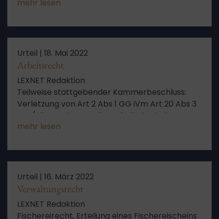
mehr lesen
Urteil |
18. Mai 2022
Arbeitsrecht
LEXNET Redaktion
Teilweise stattgebender Kammerbeschluss:
Verletzung von Art 2 Abs 1 GG iVm Art 20 Abs 3
GG (allgemeine Handlungsfreiheit, Bindung an
mehr lesen
Recht und Gesetz) durch nicht
nachvollziehbare Auslegung des Art 75 Abs 2 S
2 BayBG (juris: BG BY 2008) hinsichtlich eines
Tätowierungsverbots für Polizeivollzugsbeamte
in Bayern
Urteil |
16. März 2022
Verwaltungsrecht
LEXNET Redaktion
Fischereirecht, Erteilung eines Fischereischeins