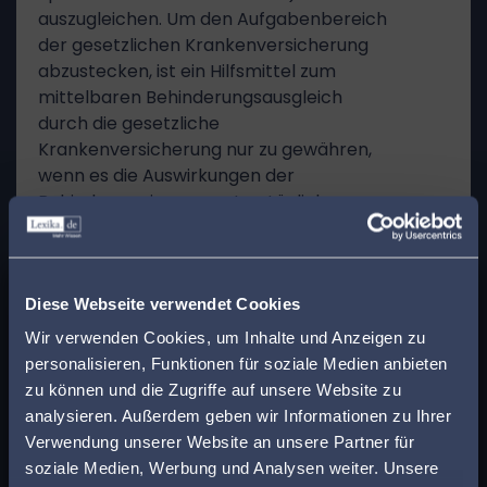
auszugleichen. Um den Aufgabenbereich
der gesetzlichen Krankenversicherung
abzustecken, ist ein Hilfsmittel zum
mittelbaren Behinderungsausgleich
durch die gesetzliche
Krankenversicherung nur zu gewähren,
wenn es die Auswirkungen der
Behinderung im gesamten täglichen
Leben beseitigt oder mindert und damit
ein allgemeines Grundbedürfnis des
x
täglichen Lebens betroffen ist. Hierzu
Finden Sie den
Diese Webseite verwendet Cookies
zählen das Gehen, Stehen, Sitzen, Liegen,
Schreiben, das Sehen und Hören sowie
passenden Anwalt in
Wir verwenden Cookies, um Inhalte und Anzeigen zu
die Nahrungsaufnahme, das
personalisieren, Funktionen für soziale Medien anbieten
Ihrer Nähe!
Ausscheiden, die elementare
zu können und die Zugriffe auf unsere Website zu
Körperpflege, das selbstständige
analysieren. Außerdem geben wir Informationen zu Ihrer
Geben Sie Ihre Postleitzahl ein, um beim Lesen
Wohnen und das Erschließen eines
Verwendung unserer Website an unsere Partner für
gewissen körperlichen und geistigen
eines Beitrags sofort einen kompetenten
soziale Medien, Werbung und Analysen weiter. Unsere