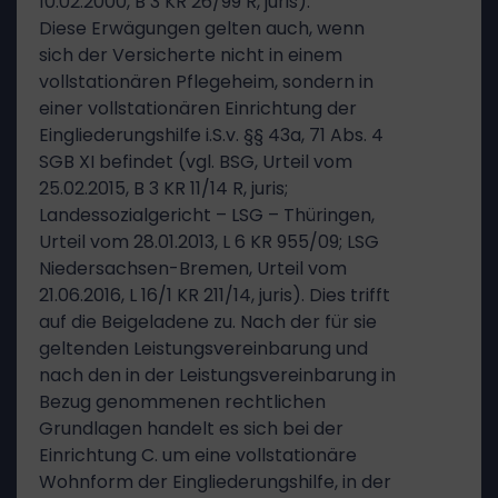
10.02.2000, B 3 KR 26/99 R, juris).
Diese Erwägungen gelten auch, wenn
sich der Versicherte nicht in einem
vollstationären Pflegeheim, sondern in
einer vollstationären Einrichtung der
Eingliederungshilfe i.S.v. §§ 43a, 71 Abs. 4
SGB XI befindet (vgl. BSG, Urteil vom
25.02.2015, B 3 KR 11/14 R, juris;
Landessozialgericht – LSG – Thüringen,
Urteil vom 28.01.2013, L 6 KR 955/09; LSG
Niedersachsen-Bremen, Urteil vom
21.06.2016, L 16/1 KR 211/14, juris). Dies trifft
auf die Beigeladene zu. Nach der für sie
geltenden Leistungsvereinbarung und
nach den in der Leistungsvereinbarung in
Bezug genommenen rechtlichen
Grundlagen handelt es sich bei der
Einrichtung C. um eine vollstationäre
Wohnform der Eingliederungshilfe, in der