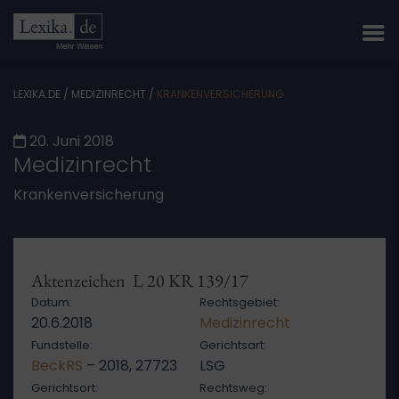
LEXIKA.DE
/
MEDIZINRECHT
/
KRANKENVERSICHERUNG
20. Juni 2018
Medizinrecht
Krankenversicherung
Aktenzeichen L 20 KR 139/17
Datum:
Rechtsgebiet:
20.6.2018
Medizinrecht
Fundstelle:
Gerichtsart:
BeckRS
– 2018, 27723
LSG
Gerichtsort:
Rechtsweg: