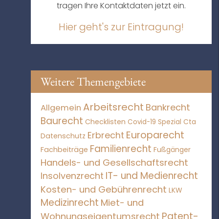
tragen Ihre Kontaktdaten jetzt ein.
Hier geht's zur Eintragung!
Weitere Themengebiete
Arbeitsrecht
Bankrecht
Allgemein
Baurecht
Checklisten
Covid-19 Spezial
Cta
Europarecht
Erbrecht
Datenschutz
Familienrecht
Fachbeiträge
Fußgänger
Handels- und Gesellschaftsrecht
IT- und Medienrecht
Insolvenzrecht
Kosten- und Gebührenrecht
LKW
Medizinrecht
Miet- und
Patent-
Wohnungseigentumsrecht