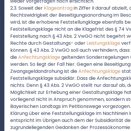
weder vorgetragen noch ersichtlich.
2.3. Soweit der
Klageantrag
in Ziffer II darauf abzielt
Rechtswidrigkeit der Beseitigungsanordnung im Bes
wird, ist die erhobene Feststellungklage ebenfalls ber
Feststellungsklage nicht an die Klagefrist des § 74
Feststellung nach § 43 Abs. 2 VwGO nicht begehrt we
Rechte durch Gestaltungs- oder
Leistungsklage
verf
können. § 43 Abs. 2 VwGO soll auch verhindern, dass 
die
Anfechtungsklage
geltenden Sonderregelungen (
werden. So liegt der Fall hier. Gegen eine Beseitigun
Zwangsgeldandrohung ist die
Anfechtungsklage
stat
Feststellungsklage subsidiär. Dass die Anfechtungskla
nichts. Denn § 43 Abs. 2 VwGO stellt nur darauf ab, d
Möglichkeit zur Erhebung einer Gestaltungsklage hat
vorliegend nicht in Anspruch genommen, sondern st
Bayerischen Landtags im Petitionswege vorgezogen. D
Klärung über eine Feststellungsklage im Nachhinein i
entspricht im Übrigen auch dem der Subsidiarität de
zugrundeliegenden Gedanken der Prozessökonomie d