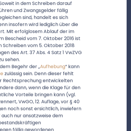
Soweit in dem Schreiben darauf
ühren und Zwangsgelder fällig
gleichen sind, handelt es sich
nn insofern wird lediglich über die
t. Mit erfolglosem Ablauf der im
 Bescheid vom 7. Oktober 2016 ist
 im Schreiben vom 5. Oktober 2018
ngen des Art. 37 Abs. 4 Satz 1 VwZVG
zu sehen.
 dem Begehr der „
Aufhebung
“ kann
ge
zulässig sein. Denn dieser fehlt
er Rechtsprechung entwickelten
ndere dann, wenn die Klage für den
tliche Vorteile bringen kann (vgl.
ennert, VwGO, 12. Auflage, vor § 40
agen noch sonst ersichtlich, inwiefern
“ auch nur ansatzweise dem
bestandskräftigen
wegen fällig gewordenen