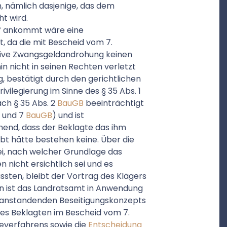
n, nämlich dasjenige, das dem
t wird.
uf ankommt wäre eine
, da die mit Bescheid vom 7.
sive Zwangsgeldandrohung keinen
n nicht in seinen Rechten verletzt
g, bestätigt durch den gerichtlichen
vilegierung im Sinne des § 35 Abs. 1
ach § 35 Abs. 2
BauGB
beeinträchtigt
5 und 7
BauGB
) und ist
hend, dass der Beklagte das ihm
 hätte bestehen keine. Über die
sei, nach welcher Grundlage das
 nicht ersichtlich sei und es
sten, bleibt der Vortrag des Klägers
gen ist das Landratsamt in Anwendung
beanstandenden Beseitigungskonzepts
des Beklagten im Bescheid vom 7.
everfahrens sowie die
Entscheidung