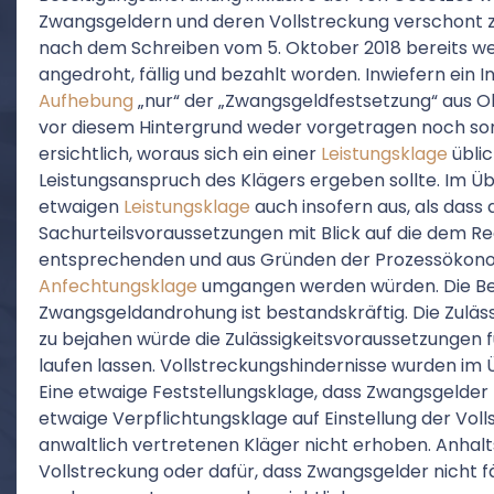
Zwangsgeldern und deren Vollstreckung verschont z
nach dem Schreiben vom 5. Oktober 2018 bereits we
angedroht, fällig und bezahlt worden. Inwiefern ein 
Aufhebung
„nur“ der „Zwangsgeldfestsetzung“ aus Ok
vor diesem Hintergrund weder vorgetragen noch sonst
ersichtlich, woraus sich ein einer
Leistungsklage
übli
Leistungsanspruch des Klägers ergeben sollte. Im Übr
etwaigen
Leistungsklage
auch insofern aus, als dass
Sachurteilsvoraussetzungen mit Blick auf die dem 
entsprechenden und aus Gründen der Prozessökon
Anfechtungsklage
umgangen werden würden. Die Bes
Zwangsgeldandrohung ist bestandskräftig. Die Zuläss
zu bejahen würde die Zulässigkeitsvoraussetzungen f
laufen lassen. Vollstreckungshindernisse wurden im 
Eine etwaige Feststellungsklage, dass Zwangsgelder n
etwaige Verpflichtungsklage auf Einstellung der Vo
anwaltlich vertretenen Kläger nicht erhoben. Anhalts
Vollstreckung oder dafür, dass Zwangsgelder nicht f