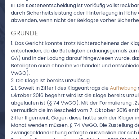
III. Die Kostenentscheidung ist vorläufig vollstreckba
durch Sicherheitsleistung oder Hinterlegung in Höhe
abwenden, wenn nicht der Beklagte vorher Sicherheit 
GRÜNDE
1. Das Gericht konnte trotz Nichterscheinens der Kl
entscheiden, da die Beteiligten ordnungsgemäß zum 
GA) und in der Ladung darauf hingewiesen wurde, das
Beteiligten auch ohne ihn verhandelt und entschiede
VwGO).
2. Die Klage ist bereits unzulässig.
2.1. Soweit in Ziffer I des Klageantrags die
Aufhebung
Oktober 2016 begehrt wird ist die Klage bereits unzulä
abgelaufen ist (§ 74 VwGO). Mit der Formulierung „Z
vermutlich die im Bescheid vom 7. Oktober 2016 en
Ziffer II gemeint. Gegen diese hätte sich der Kläger 
Monat wenden müssen, § 74 VwGO. Die Zustellung de
Zwangsgeldandrohung erfolgte ausweislich der sich