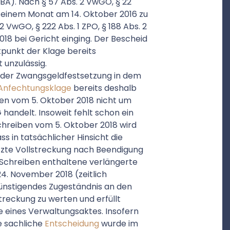
 BA). Nach § 57 Abs. 2 VwGO, § 22
on einem Monat am 14. Oktober 2016 zu
 VwGO, § 222 Abs. 1 ZPO, § 188 Abs. 2
18 bei Gericht einging. Der Bescheid
tpunkt der Klage bereits
 unzulässig.
der Zwangsgeldfestsetzung in dem
Anfechtungsklage
bereits deshalb
ten vom 5. Oktober 2018 nicht um
handelt. Insoweit fehlt schon ein
chreiben vom 5. Oktober 2018 wird
s in tatsächlicher Hinsicht die
tzte Vollstreckung nach Beendigung
m Schreiben enthaltene verlängerte
24. November 2018 (zeitlich
günstigendes Zugeständnis an den
lstreckung zu werten und erfüllt
e eines Verwaltungsaktes. Insofern
e sachliche
Entscheidung
wurde im