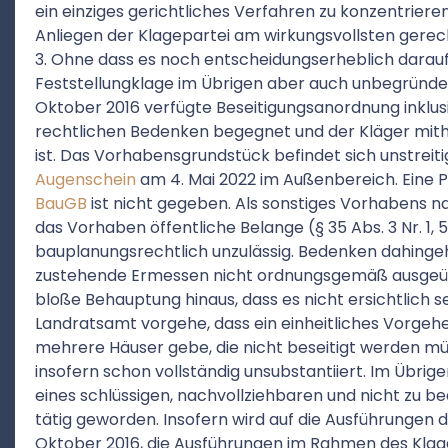
ein einziges gerichtliches Verfahren zu konzentriere
Anliegen der Klagepartei am wirkungsvollsten gerech
3. Ohne dass es noch entscheidungserheblich dara
Feststellungklage im Übrigen aber auch unbegründet
Oktober 2016 verfügte Beseitigungsanordnung inklu
rechtlichen Bedenken begegnet und der Kläger mithi
ist. Das Vorhabensgrundstück befindet sich unstreiti
Augenschein
am 4. Mai 2022 im Außenbereich. Eine Pri
BauGB
ist nicht gegeben. Als sonstiges Vorhabens n
das Vorhaben öffentliche Belange (§ 35 Abs. 3 Nr. 1, 
bauplanungsrechtlich unzulässig. Bedenken dahinge
zustehende Ermessen nicht ordnungsgemäß ausgeübt
bloße Behauptung hinaus, dass es nicht ersichtlich 
Landratsamt vorgehe, dass ein einheitliches Vorgehen
mehrere Häuser gebe, die nicht beseitigt werden müs
insofern schon vollständig unsubstantiiert. Im Übri
eines schlüssigen, nachvollziehbaren und nicht zu 
tätig geworden. Insofern wird auf die Ausführungen 
Oktober 2016, die Ausführungen im Rahmen des Klag