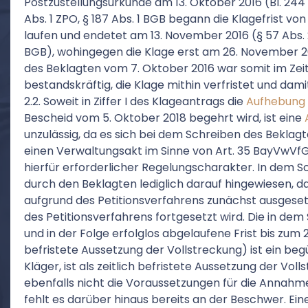
Postzustellungsurkunde am 13. Oktober 2016 (Bl. 244
Abs. 1 ZPO, § 187 Abs. 1 BGB begann die Klagefrist v
laufen und endetet am 13. November 2016 (§ 57 Abs. 2
BGB), wohingegen die Klage erst am 26. November 20
des Beklagten vom 7. Oktober 2016 war somit im Zei
bestandskräftig, die Klage mithin verfristet und damit
2.2. Soweit in Ziffer I des Klageantrags die
Aufhebung
Bescheid vom 5. Oktober 2018 begehrt wird, ist eine
unzulässig, da es sich bei dem Schreiben des Beklag
einen Verwaltungsakt im Sinne von Art. 35 BayVwVfG 
hierfür erforderlicher Regelungscharakter. In dem S
durch den Beklagten lediglich darauf hingewiesen, das
aufgrund des Petitionsverfahrens zunächst ausgese
des Petitionsverfahrens fortgesetzt wird. Die in de
und in der Folge erfolglos abgelaufene Frist bis zum 
befristete Aussetzung der Vollstreckung) ist ein be
Kläger, ist als zeitlich befristete Aussetzung der Vol
ebenfalls nicht die Voraussetzungen für die Annahm
fehlt es darüber hinaus bereits an der Beschwer. Ein