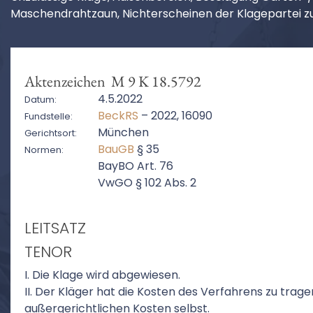
Maschendrahtzaun, Nichterscheinen der Klagepartei z
Aktenzeichen M 9 K 18.5792
4.5.2022
Datum:
BeckRS
– 2022, 16090
Fundstelle:
München
Gerichtsort:
BauGB
§ 35
Normen:
BayBO Art. 76
VwGO § 102 Abs. 2
LEITSATZ
TENOR
I. Die Klage wird abgewiesen.
II. Der Kläger hat die Kosten des Verfahrens zu trage
außergerichtlichen Kosten selbst.