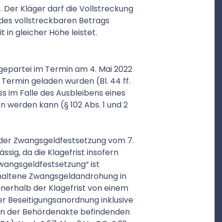
r. Der Kläger darf die Vollstreckung
 des vollstreckbaren Betrags
in gleicher Höhe leistet.
agepartei im Termin am 4. Mai 2022
Termin geladen wurden (Bl. 44 ff.
s im Falle des Ausbleibens eines
n werden kann (§ 102 Abs. 1 und 2
der Zwangsgeldfestsetzung vom 7.
ssig, da die Klagefrist insofern
wangsgeldfestsetzung“ ist
thaltene Zwangsgeldandrohung in
innerhalb der Klagefrist von einem
r Beseitigungsanordnung inklusive
 in der Behördenakte befindenden