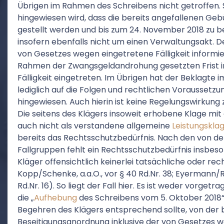
Übrigen im Rahmen des Schreibens nicht getroffen. 
hingewiesen wird, dass die bereits angefallenen Geb
gestellt werden und bis zum 24. November 2018 zu be
insofern ebenfalls nicht um einen Verwaltungsakt. De
von Gesetzes wegen eingetretene Fälligkeit informier
Rahmen der Zwangsgeldandrohung gesetzten Frist im
Fälligkeit eingetreten. Im Übrigen hat der Beklagte
lediglich auf die Folgen und rechtlichen Voraussetzu
hingewiesen. Auch hierin ist keine Regelungswirkung 
Die seitens des Klägers insoweit erhobene Klage mit
auch nicht als verstandene allgemeine
Leistungskla
bereits das Rechtsschutzbedürfnis. Nach den von d
Fallgruppen fehlt ein Rechtsschutzbedürfnis insbeso
Kläger offensichtlich keinerlei tatsächliche oder rech
Kopp/Schenke, a.a.O., vor § 40 Rd.Nr. 38; Eyermann/R
Rd.Nr. 16). So liegt der Fall hier. Es ist weder vorgetr
die „
Aufhebung
des Schreibens vom 5. Oktober 2018
Begehren des Klägers entsprechend sollte, von der 
Beseitigungsanordnung inklusive der von Gesetzes 