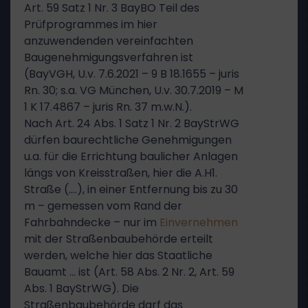
Art. 59 Satz 1 Nr. 3 BayBO Teil des
Prüfprogrammes im hier
anzuwendenden vereinfachten
Baugenehmigungsverfahren ist
(BayVGH, U.v. 7.6.2021 – 9 B 18.1655 – juris
Rn. 30; s.a. VG München, U.v. 30.7.2019 – M
1 K 17.4867 – juris Rn. 37 m.w.N.).
Nach Art. 24 Abs. 1 Satz 1 Nr. 2 BayStrWG
dürfen baurechtliche Genehmigungen
u.a. für die Errichtung baulicher Anlagen
längs von Kreisstraßen, hier die A.H1.
Straße (….), in einer Entfernung bis zu 30
m – gemessen vom Rand der
Fahrbahndecke – nur im
Einvernehmen
mit der Straßenbaubehörde erteilt
werden, welche hier das Staatliche
Bauamt … ist (Art. 58 Abs. 2 Nr. 2, Art. 59
Abs. 1 BayStrWG). Die
Straßenbaubehörde darf das