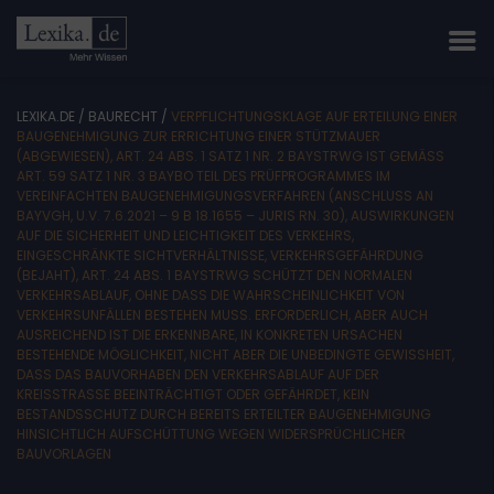
LEXIKA.DE
/
BAURECHT
/
VERPFLICHTUNGSKLAGE AUF ERTEILUNG EINER
BAUGENEHMIGUNG ZUR ERRICHTUNG EINER STÜTZMAUER
(ABGEWIESEN), ART. 24 ABS. 1 SATZ 1 NR. 2 BAYSTRWG IST GEMÄSS A
RT. 59 SATZ 1 NR. 3 BAYBO TEIL DES PRÜFPROGRAMMES IM V
EREINFACHTEN BAUGENEHMIGUNGSVERFAHREN (ANSCHLUSS AN B
AYVGH, U.V. 7.6.2021 – 9 B 18.1655 – JURIS RN. 30), AUSWIRKUNGEN A
UF DIE SICHERHEIT UND LEICHTIGKEIT DES VERKEHRS, E
INGESCHRÄNKTE SICHTVERHÄLTNISSE, VERKEHRSGEFÄHRDUNG (
BEJAHT), ART. 24 ABS. 1 BAYSTRWG SCHÜTZT DEN NORMALEN V
ERKEHRSABLAUF, OHNE DASS DIE WAHRSCHEINLICHKEIT VON V
ERKEHRSUNFÄLLEN BESTEHEN MUSS. ERFORDERLICH, ABER AUCH A
USREICHEND IST DIE ERKENNBARE, IN KONKRETEN URSACHEN B
ESTEHENDE MÖGLICHKEIT, NICHT ABER DIE UNBEDINGTE GEWISSHEIT, D
ASS DAS BAUVORHABEN DEN VERKEHRSABLAUF AUF DER K
REISSTRASSE BEEINTRÄCHTIGT ODER GEFÄHRDET, KEIN BE
STANDSSCHUTZ DURCH BEREITS ERTEILTER BAUGENEHMIGUNG HI
NSICHTLICH AUFSCHÜTTUNG WEGEN WIDERSPRÜCHLICHER BA
UVORLAGEN