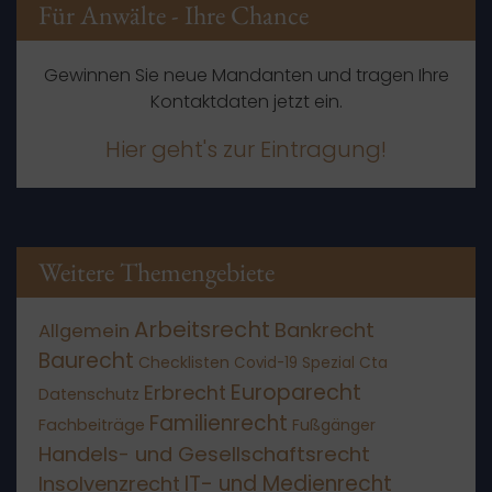
Für Anwälte - Ihre Chance
Gewinnen Sie neue Mandanten und tragen Ihre
Kontaktdaten jetzt ein.
Hier geht's zur Eintragung!
Weitere Themengebiete
Arbeitsrecht
Bankrecht
Allgemein
Baurecht
Checklisten
Covid-19 Spezial
Cta
Europarecht
Erbrecht
Datenschutz
Familienrecht
Fachbeiträge
Fußgänger
Handels- und Gesellschaftsrecht
IT- und Medienrecht
Insolvenzrecht