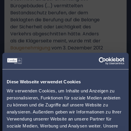
Bürogebäudes (….) vermittelten
Bestandsschutz berufen, der dem
Beklagten die Berufung auf die Belange
der Sicherheit oder Leichtigkeit des
Verkehrs abgeschnitten hätte. Anders
als die Klägerseite meint, wurde mit der
Baugenehmigung
vom 3. Dezember 2012
keine Geländeauffüllung dergestalt
genehmigt, dass die Klägerin bis an die
südliche Grundstücksgrenze zum
x
Gehweg heran auf das Bodenniveau des
Finden Sie den
Diese Webseite verwendet Cookies
höherstehenden Bürogebäudes hätte
aufschütten dürfen.
passenden Anwalt in
Wir verwenden Cookies, um Inhalte und Anzeigen zu
Der
Inhalt
einer Baugenehmigung und
personalisieren, Funktionen für soziale Medien anbieten
Ihrer Nähe!
damit das genehmigte Vorhaben
zu können und die Zugriffe auf unsere Website zu
bestimmen sich nach der Bezeichnung
analysieren. Außerdem geben wir Informationen zu Ihrer
Geben Sie Ihre Postleitzahl ein, um beim Lesen
und den Regelungen in der
Verwendung unserer Website an unsere Partner für
eines Beitrags sofort einen kompetenten
Baugenehmigung, die wiederum durch
soziale Medien, Werbung und Analysen weiter. Unsere