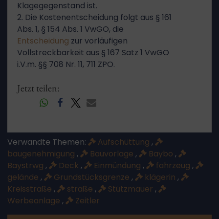
Klagegegenstand ist.
2. Die Kostenentscheidung folgt aus § 161
Abs. 1, § 154 Abs. 1 VwGO, die
Entscheidung
zur vorläufigen
Vollstreckbarkeit aus § 167 Satz 1 VwGO
i.V.m. §§ 708 Nr. 11, 711 ZPO.
Jetzt teilen:
Verwandte Themen:
Aufschüttung
,
baugenehmigung
,
Bauvorlage
,
Baybo
,
Baystrwg
,
Deck
,
Einmündung
,
fahrzeug
,
gelände
,
Grundstücksgrenze
,
klägerin
,
Kreisstraße
,
straße
,
Stützmauer
,
Werbeanlage
,
Zeitler