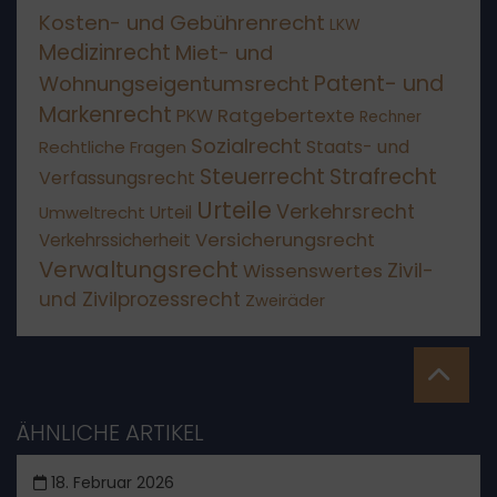
Kosten- und Gebührenrecht
LKW
Medizinrecht
Miet- und
Patent- und
Wohnungseigentumsrecht
Markenrecht
Ratgebertexte
PKW
Rechner
Sozialrecht
Staats- und
Rechtliche Fragen
Steuerrecht
Strafrecht
Verfassungsrecht
Urteile
Verkehrsrecht
Umweltrecht
Urteil
Versicherungsrecht
Verkehrssicherheit
Verwaltungsrecht
Wissenswertes
Zivil-
und Zivilprozessrecht
Zweiräder
ÄHNLICHE ARTIKEL
18. Februar 2026