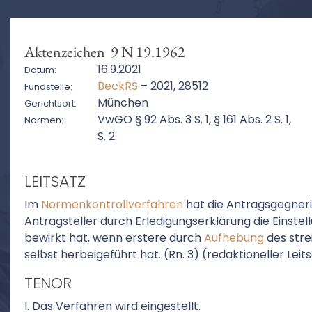
Aktenzeichen 9 N 19.1962
16.9.2021
Datum:
BeckRS
– 2021, 28512
Fundstelle:
München
Gerichtsort:
VwGO § 92 Abs. 3 S. 1, § 161 Abs. 2 S. 1,
Normen:
S. 2
LEITSATZ
Im
Normenkontrollverfahren
hat die Antragsgegneri
Antragsteller durch Erledigungserklärung die Einstel
bewirkt hat, wenn erstere durch
Aufhebung
des stre
selbst herbeigeführt hat. (Rn. 3) (redaktioneller Leit
TENOR
I. Das Verfahren wird eingestellt.