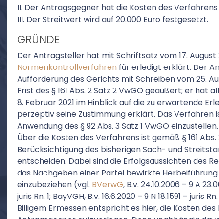
II. Der Antragsgegner hat die Kosten des Verfahrens 
III. Der Streitwert wird auf 20.000 Euro festgesetzt.
GRÜNDE
Der Antragsteller hat mit Schriftsatz vom 17. August
Normenkontrollverfahren
für erledigt erklärt. Der 
Aufforderung des Gerichts mit Schreiben vom 25. Aug
Frist des § 161 Abs. 2 Satz 2 VwGO geäußert; er hat a
8. Februar 2021 im Hinblick auf die zu erwartende Er
perzeptiv seine Zustimmung erklärt. Das Verfahren 
Anwendung des § 92 Abs. 3 Satz 1 VwGO einzustellen.
Über die Kosten des Verfahrens ist gemäß § 161 Abs.
Berücksichtigung des bisherigen Sach- und Streitst
entscheiden. Dabei sind die Erfolgsaussichten des R
das Nachgeben einer Partei bewirkte Herbeiführung 
einzubeziehen (vgl.
BVerwG
, B.v. 24.10.2006 – 9 A 23.06
juris Rn. 1; BayVGH, B.v. 16.6.2020 – 9 N 18.1591 – juris Rn.
Billigem Ermessen entspricht es hier, die Kosten d