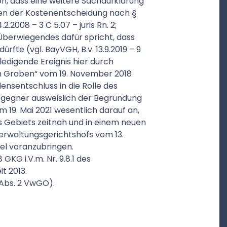
, dass eine weitere Sachaufklärung
en der Kostenentscheidung nach §
24.2.2008 – 3 C 5.07 – juris Rn. 2;
d Überwiegendes dafür spricht, dass
fte (vgl. BayVGH, B.v. 13.9.2019 – 9
rledigende Ereignis hier durch
 Graben“ vom 19. November 2018
ensentschluss in die Rolle des
egner ausweislich der Begründung
19. Mai 2021 wesentlich darauf an,
 Gebiets zeitnah und in einem neuen
erwaltungsgerichtshofs vom 13.
el voranzubringen.
GKG i.V.m. Nr. 9.8.1 des
t 2013.
8 Abs. 2 VwGO).