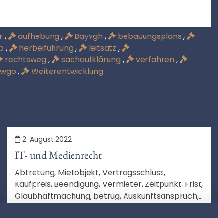
er
,
aufhebung
,
Bayvgh
,
bebauungsplans
,
b
,
herbeiführung
,
leitsatz
,
rechtsweg
,
sachaufklärung
,
verfahren
,
wgo
,
Weiterentwicklung
2. August 2022
IT- und Medienrecht
Abtretung, Mietobjekt, Vertragsschluss,
Kaufpreis, Beendigung, Vermieter, Zeitpunkt, Frist,
Glaubhaftmachung, betrug, Auskunftsanspruch,
Vertragsurkunde, Auskunft, Anlage, Sinn und
MEHR LESEN