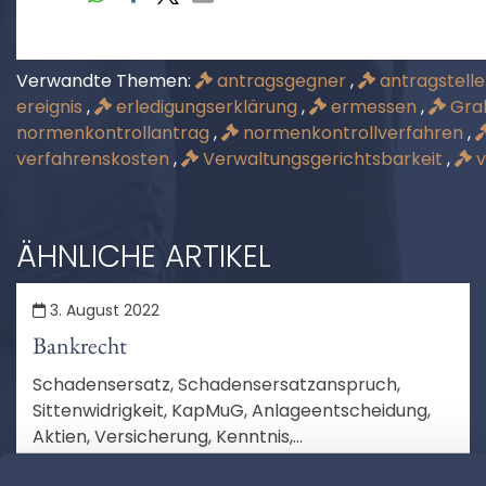
Verwandte Themen:
antragsgegner
,
antragstell
ereignis
,
erledigungserklärung
,
ermessen
,
Gra
normenkontrollantrag
,
normenkontrollverfahren
,
verfahrenskosten
,
Verwaltungsgerichtsbarkeit
,
v
ÄHNLICHE ARTIKEL
3. August 2022
Bankrecht
Schadensersatz, Schadensersatzanspruch,
Sittenwidrigkeit, KapMuG, Anlageentscheidung,
Aktien, Versicherung, Kenntnis,
Schadensberechnung, Feststellungsziele,
MEHR LESEN