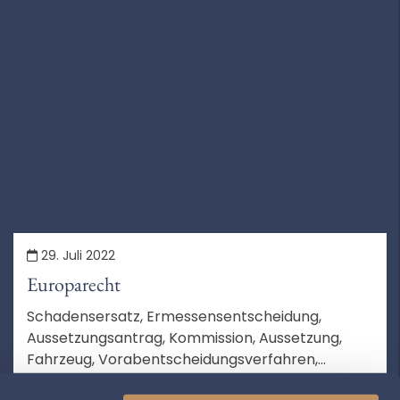
29. Juli 2022
Europarecht
Schadensersatz, Ermessensentscheidung,
Aussetzungsantrag, Kommission, Aussetzung,
Fahrzeug, Vorabentscheidungsverfahren,
Zeitpunkt, Beschwerde, Verfahren, Schriftsatz,
MEHR LESEN