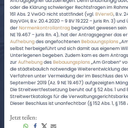
Antragsgegner aufzuerlegen. Denn unabhängig davon
oder die Klärung schwieriger Rechtsfragen im Rahm
161 Abs. 2 VwGO nicht stattfindet (vgl.
BVerwG
, B.v. 
BayVGH, B.v. 20.4.2020 – 9 BV 19.222 – juris Rn. 3) un
der
Normenkontrollantrag
begründet gewesen sein dür
NE 19.467 – juris Rn. 4), hat der Antragsgegner das e
Aufhebung
des angefochtenen
Bebauungsplans
„Am
selbst herbeigeführt und sich damit aus eigenem Will
Unterlegenen begeben. Zudem kam es dem Antragsg
zur
Aufhebung
des
Bebauungsplans
„Am Graben“ vom 
die städtebaulich notwendige Weiterentwicklung des
Verfahren unter Vermeidung der im Beschluss des V
September 2019 (Az. 9 NE 19.467) aufgezeigten Mäng
Die Streitwertfestsetzung beruht auf § 52 Abs. 1 und 8 
Streitwertkatalogs für die Verwaltungsgerichtsbarkei
Dieser Beschluss ist unanfechtbar (§ 152 Abs. 1, § 15
Jetzt teilen: