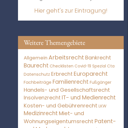
Hier geht's zur Eintragung!
Weitere Themengebiete
Arbeitsrecht
Bankrecht
Allgemein
Baurecht
Checklisten
Covid-19 Spezial
Cta
Europarecht
Erbrecht
Datenschutz
Familienrecht
Fachbeiträge
Fußgänger
Handels- und Gesellschaftsrecht
IT- und Medienrecht
Insolvenzrecht
Kosten- und Gebührenrecht
LKW
Medizinrecht
Miet- und
Patent-
Wohnungseigentumsrecht