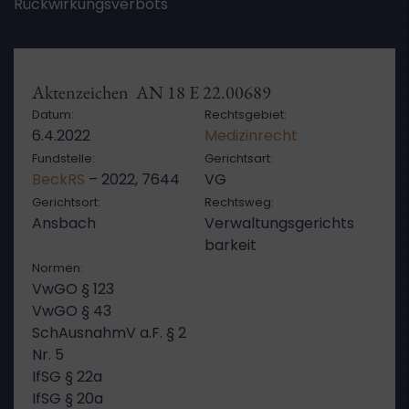
Rückwirkungsverbots
Aktenzeichen AN 18 E 22.00689
Datum:
Rechtsgebiet:
6.4.2022
Medizinrecht
Fundstelle:
Gerichtsart:
BeckRS
– 2022, 7644
VG
Gerichtsort:
Rechtsweg:
Ansbach
Verwaltungsgerichts
barkeit
Normen:
VwGO § 123
VwGO § 43
SchAusnahmV a.F. § 2
Nr. 5
IfSG § 22a
IfSG § 20a