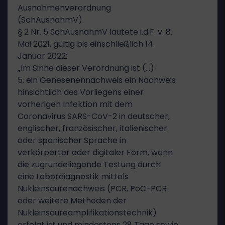
Ausnahmenverordnung
(SchAusnahmV).
§ 2 Nr. 5 SchAusnahmV lautete i.d.F. v. 8.
Mai 2021, gültig bis einschließlich 14.
Januar 2022:
„Im Sinne dieser Verordnung ist (…)
5. ein Genesenennachweis ein Nachweis
hinsichtlich des Vorliegens einer
vorherigen Infektion mit dem
Coronavirus SARS-CoV-2 in deutscher,
englischer, französischer, italienischer
oder spanischer Sprache in
verkörperter oder digitaler Form, wenn
die zugrundeliegende Testung durch
eine Labordiagnostik mittels
Nukleinsäurenachweis (PCR, PoC-PCR
oder weitere Methoden der
Nukleinsäureamplifikationstechnik)
erfolgt ist und mindestens 28 Tage sowie