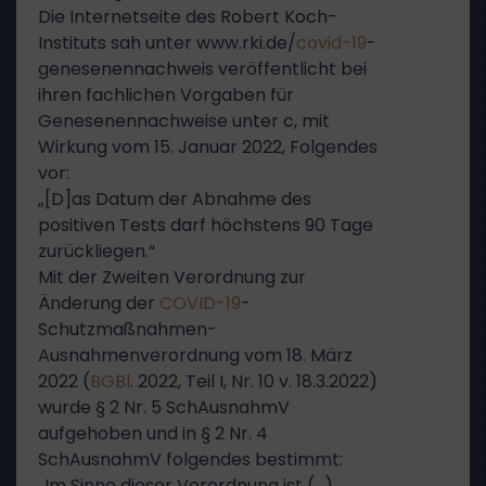
Die Internetseite des Robert Koch-
Instituts sah unter www.rki.de/
covid-19
-
genesenennachweis veröffentlicht bei
ihren fachlichen Vorgaben für
Genesenennachweise unter c, mit
Wirkung vom 15. Januar 2022, Folgendes
vor:
„[D]as Datum der Abnahme des
positiven Tests darf höchstens 90 Tage
zurückliegen.“
Mit der Zweiten Verordnung zur
Änderung der
COVID-19
-
Schutzmaßnahmen-
Ausnahmenverordnung vom 18. März
2022 (
BGBl
. 2022, Teil I, Nr. 10 v. 18.3.2022)
wurde § 2 Nr. 5 SchAusnahmV
aufgehoben und in § 2 Nr. 4
SchAusnahmV folgendes bestimmt:
„Im Sinne dieser Verordnung ist (…)