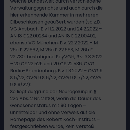
welche bundesweit durch verschiedene
Verwaltungsgerichte und auch durch die
hier erkennende Kammer in mehreren
Eilbeschlüssen geäußert wurden (so z.B.
VG Ansbach, B.v 11.2.2022 und 24.2.2022 –
AN 18 E 22.00234 und AN 18 E 22.00402;
ebenso VG München, B.v. 22.2.2022 – M
26a E 22.662, M 26a E 22.663, M 26b E
22.730; bestätigend BayVGH, B.v. 3.3.2022
– 20 CE 22.525 und 20 CE 22.536; OVG
Berlin-Brandenburg, B.v. 1.3.2022 – OVG 9
S 5/22, OVG 9 S 6/22, OVG 9 S 7/22, OVG
9 S 9/22):
So liegt aufgrund der Neuregelung in §
22a Abs. 2 Nr. 2 IfSG, worin die Dauer des
Genesenenstatus mit 90 Tagen –
unmittelbar und ohne Verweis auf die
Homepage des Robert Koch-Instituts –
festgeschrieben wurde, kein Verstoß